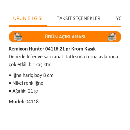
ÜRÜN BİLGİSİ
TAKSİT SEÇENEKLERİ
YORU
Remixon Hunter 04118 21 gr Krom Kaşık
Denizde lüfer ve sarıkanat, tatlı suda turna avlarında
çok etkili bir kaşıktır
• İğne hariç boy 8 cm
• Nikel renk iğne
• Ağırlık: 21 gr
Model:
04118
Bu ürünün fiyat bilgisi, resim, ürün açıklamalarında ve diğer