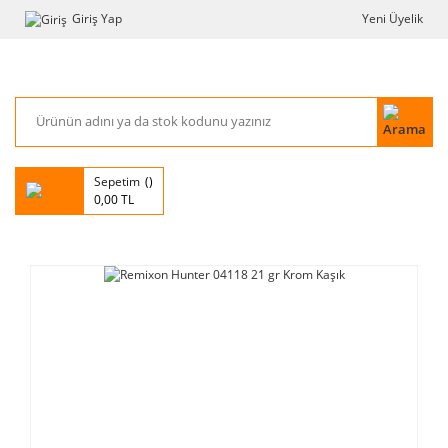
Giriş Yap
Yeni Üyelik
Sepetim
0,00 TL