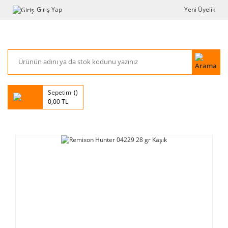
Giriş Yap
Yeni Üyelik
Sepetim
0,00 TL