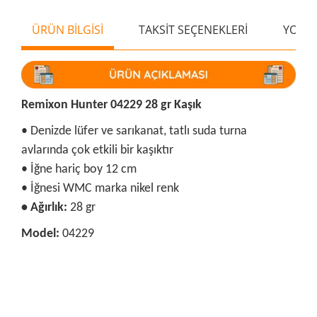
ÜRÜN BİLGİSİ
TAKSİT SEÇENEKLERİ
YORU
Remixon Hunter 04229 28 gr Kaşık
• Denizde lüfer ve sarıkanat, tatlı suda turna
avlarında çok etkili bir kaşıktır
• İğne hariç boy 12 cm
• İğnesi WMC marka nikel renk
• Ağırlık:
28 gr
Model:
04229
Bu ürünün fiyat bilgisi, resim, ürün açıklamalarında ve diğer
konularda yetersiz gördüğünüz noktaları öneri formunu