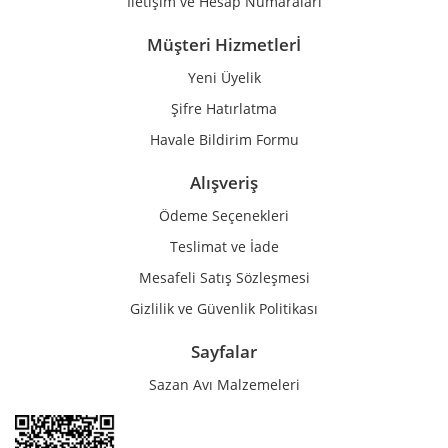
İletişim ve Hesap Numaraları
Müşteri Hizmetlerİ
Yeni Üyelik
Gönder
Şifre Hatırlatma
Havale Bildirim Formu
Alışveriş
Ödeme Seçenekleri
Teslimat ve İade
Mesafeli Satış Sözleşmesi
Gizlilik ve Güvenlik Politikası
Sayfalar
Sazan Avı Malzemeleri