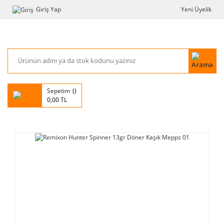
Giriş Yap
Yeni Üyelik
Sepetim
0,00 TL