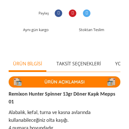
Paylaş
Aynı gün kargo
Stoktan Teslim
ÜRÜN BİLGİSİ
TAKSİT SEÇENEKLERİ
YORU
Remixon Hunter Spinner 13gr Döner Kaşık Mepps
01
Alabalık, kefal, turna ve kasna avlarında
kullanabileceğiniz olta kaşığı.
4 numara boyundadır.