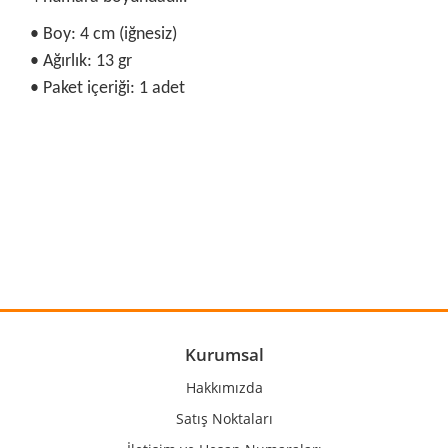
• Boy: 4 cm (iğnesiz)
• Ağırlık: 13 gr
• Paket içeriği: 1 adet
Bu ürünün fiyat bilgisi, resim, ürün açıklamalarında ve diğer
konularda yetersiz gördüğünüz noktaları öneri formunu
Bu ürüne ilk yorumu siz yapın!
kullanarak tarafımıza iletebilirsiniz.
Görüş ve önerileriniz için teşekkür ederiz.
Yorum Yaz
Ürün resmi kalitesiz, bozuk veya görüntülenemiyor.
Ürün açıklamasında eksik bilgiler bulunuyor.
Ürün bilgilerinde hatalar bulunuyor.
Kurumsal
Ürün fiyatı diğer sitelerden daha pahalı.
Hakkımızda
Bu ürüne benzer farklı alternatifler olmalı.
Satış Noktaları