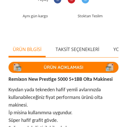
Aynı gün kargo
Stoktan Teslim
ÜRÜN BİLGİSİ
TAKSİT SEÇENEKLERİ
YORU
Remixon New Prestige 5000 5+1BB Olta Makinesi
Kıyıdan yada tekneden hafif yemli avlarınızda
kullanabileceğiniz fiyat performans ürünü olta
makinesi.
İp misina kullanımına uygundur.
Süper hafif grafit gövde.