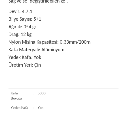
Sağ ve sol değiştirilebilen kol.
Devir: 4.7:1
Bilye Sayısı: 5+1
Ağırlık: 354 gr
Drag: 12 kg
Nylon Misina Kapasitesi: 0.33mm/200m
Kafa Materyali: Alüminyum
Yedek Kafa: Yok
Üretim Yeri: Çin
Kafa
:
5000
Boyutu
Yedek Kafa
:
Yok
Bu ürünün fiyat bilgisi, resim, ürün açıklamalarında ve diğer