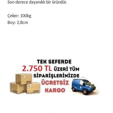
Son derece dayanıklı bir üründür.
Çeker: 100kg
Boy: 2,8cm
Bu ürünün fiyat bilgisi, resim, ürün açıklamalarında ve diğer
konularda yetersiz gördüğünüz noktaları öneri formunu
Bu ürüne ilk yorumu siz yapın!
kullanarak tarafımıza iletebilirsiniz.
Görüş ve önerileriniz için teşekkür ederiz.
Yorum Yaz
Ürün resmi kalitesiz, bozuk veya görüntülenemiyor.
Ürün açıklamasında eksik bilgiler bulunuyor.
Ürün bilgilerinde hatalar bulunuyor.
Ürün fiyatı diğer sitelerden daha pahalı.
Bu ürüne benzer farklı alternatifler olmalı.