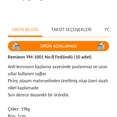
ÜRÜN BİLGİSİ
TAKSİT SEÇENEKLERİ
YORU
Remixon YM-1001 No:8 Fırdöndü (10 adet)
Anti korozyon kaplama sayesinde paslanmaz ve uzun
yıllar kullanım sağlar.
Pirinç alaşım materyelinden üretilmiş olup üzeri siyah
nikel kaplamadır.
Son derece dayanıklı bir üründür.
Çeker: 19kg
Boy: 1cm