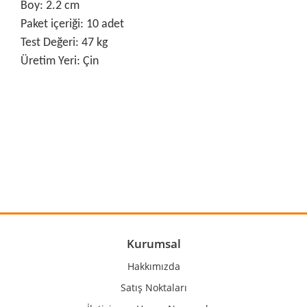
Boy: 2.2 cm
Paket içeriği: 10 adet
Test Değeri: 47 kg
Üretim Yeri: Çin
Bu ürünün fiyat bilgisi, resim, ürün açıklamalarında ve diğer
konularda yetersiz gördüğünüz noktaları öneri formunu
Bu ürüne ilk yorumu siz yapın!
kullanarak tarafımıza iletebilirsiniz.
Görüş ve önerileriniz için teşekkür ederiz.
Yorum Yaz
Ürün resmi kalitesiz, bozuk veya görüntülenemiyor.
Ürün açıklamasında eksik bilgiler bulunuyor.
Ürün bilgilerinde hatalar bulunuyor.
Kurumsal
Ürün fiyatı diğer sitelerden daha pahalı.
Hakkımızda
Bu ürüne benzer farklı alternatifler olmalı.
Satış Noktaları