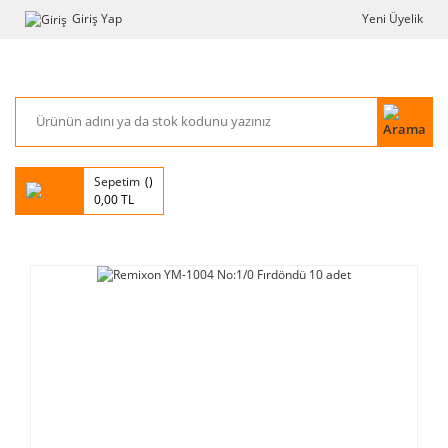
Giriş Yap
Yeni Üyelik
Sepetim
0,00 TL