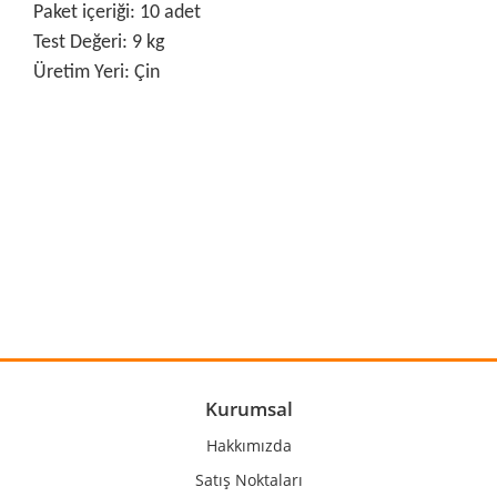
Paket içeriği: 10 adet
Test Değeri: 9 kg
Üretim Yeri: Çin
Bu ürünün fiyat bilgisi, resim, ürün açıklamalarında ve diğer
konularda yetersiz gördüğünüz noktaları öneri formunu
Bu ürüne ilk yorumu siz yapın!
kullanarak tarafımıza iletebilirsiniz.
Görüş ve önerileriniz için teşekkür ederiz.
Yorum Yaz
Ürün resmi kalitesiz, bozuk veya görüntülenemiyor.
Ürün açıklamasında eksik bilgiler bulunuyor.
Ürün bilgilerinde hatalar bulunuyor.
Kurumsal
Ürün fiyatı diğer sitelerden daha pahalı.
Hakkımızda
Bu ürüne benzer farklı alternatifler olmalı.
Satış Noktaları