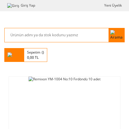
Giriş Yap
Yeni Üyelik
Sepetim
0,00 TL