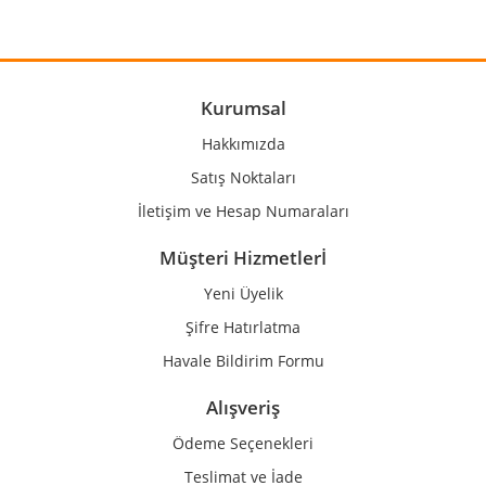
Yorum Yaz
Ürün resmi kalitesiz, bozuk veya görüntülenemiyor.
Ürün açıklamasında eksik bilgiler bulunuyor.
Ürün bilgilerinde hatalar bulunuyor.
Kurumsal
Ürün fiyatı diğer sitelerden daha pahalı.
Hakkımızda
Bu ürüne benzer farklı alternatifler olmalı.
Satış Noktaları
İletişim ve Hesap Numaraları
Müşteri Hizmetlerİ
Yeni Üyelik
Gönder
Şifre Hatırlatma
Havale Bildirim Formu
Alışveriş
Ödeme Seçenekleri
Teslimat ve İade