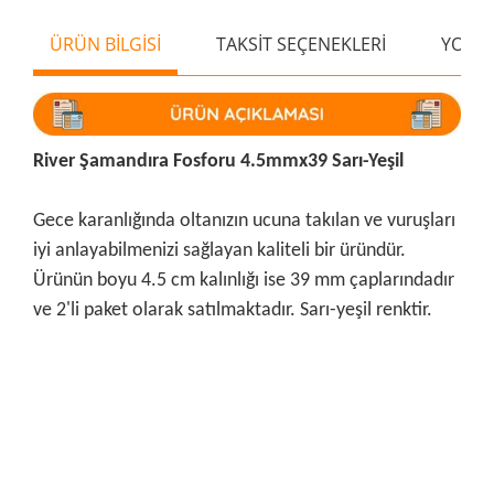
ÜRÜN BİLGİSİ
TAKSİT SEÇENEKLERİ
YORU
River Şamandıra Fosforu 4.5mmx39 Sarı-Yeşil
Gece karanlığında oltanızın ucuna takılan ve vuruşları
iyi anlayabilmenizi sağlayan kaliteli bir üründür.
Ürünün boyu 4.5 cm kalınlığı ise 39 mm çaplarındadır
ve 2'li paket olarak satılmaktadır. Sarı-yeşil renktir.
Bu ürünün fiyat bilgisi, resim, ürün açıklamalarında ve diğer
konularda yetersiz gördüğünüz noktaları öneri formunu
Bu ürüne ilk yorumu siz yapın!
kullanarak tarafımıza iletebilirsiniz.
Görüş ve önerileriniz için teşekkür ederiz.