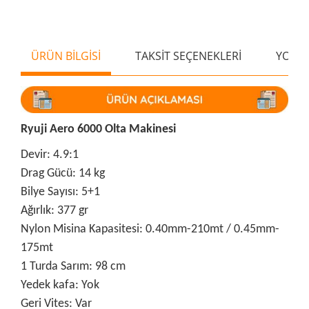
ÜRÜN BİLGİSİ
TAKSİT SEÇENEKLERİ
YORU
Ryuji Aero 6000 Olta Makinesi
Devir: 4.9:1
Drag Gücü: 14 kg
Bilye Sayısı: 5+1
Ağırlık: 377 gr
Nylon Misina Kapasitesi: 0.40mm-210mt / 0.45mm-
175mt
1 Turda Sarım: 98 cm
Yedek kafa: Yok
Geri Vites: Var