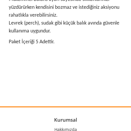
yüzdürürken kendisini bozmaz ve istediğiniz aksiyonu
rahatlıkla verebilirsiniz.
Levrek (perch), sudak gibi küçük balık avında güvenle
kullanıma uygundur.
Paket İçeriği 5 Adettir.
Bu ürünün fiyat bilgisi, resim, ürün açıklamalarında ve diğer
konularda yetersiz gördüğünüz noktaları öneri formunu
Bu ürüne ilk yorumu siz yapın!
kullanarak tarafımıza iletebilirsiniz.
Görüş ve önerileriniz için teşekkür ederiz.
Yorum Yaz
Ürün resmi kalitesiz, bozuk veya görüntülenemiyor.
Ürün açıklamasında eksik bilgiler bulunuyor.
Ürün bilgilerinde hatalar bulunuyor.
Kurumsal
Ürün fiyatı diğer sitelerden daha pahalı.
Hakkımızda