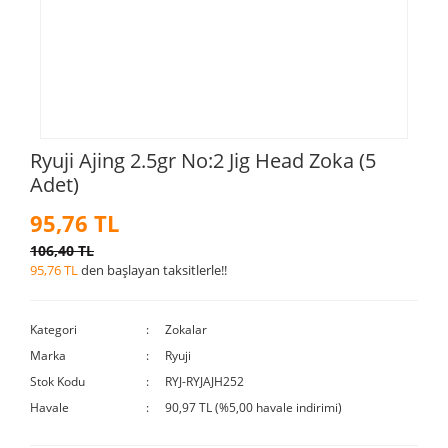
Ryuji Ajing 2.5gr No:2 Jig Head Zoka (5
Adet)
95,76 TL
106,40 TL
95,76 TL
den başlayan taksitlerle!!
Kategori
Zokalar
Marka
Ryuji
Stok Kodu
RYJ-RYJAJH252
Havale
90,97 TL (%5,00 havale indirimi)