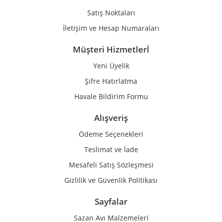
Bu ürüne benzer farklı alternatifler olmalı.
Satış Noktaları
İletişim ve Hesap Numaraları
Müşteri Hizmetlerİ
Yeni Üyelik
Gönder
Şifre Hatırlatma
Havale Bildirim Formu
Alışveriş
Ödeme Seçenekleri
Teslimat ve İade
Mesafeli Satış Sözleşmesi
Gizlilik ve Güvenlik Politikası
Sayfalar
Sazan Avı Malzemeleri