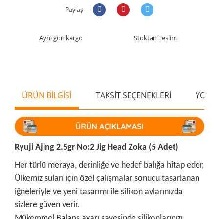
Paylaş
Aynı gün kargo
Stoktan Teslim
ÜRÜN BİLGİSİ
TAKSİT SEÇENEKLERİ
YORU
Ryuji Ajing 2.5gr No:2 Jig Head Zoka (5 Adet)
Her
türlü meraya, derinliğe ve hedef balığa hitap eder,
Ülkemiz suları için özel çalışmalar sonucu tasarlanan
iğneleriyle ve yeni tasarımı ile silikon avlarınızda
sizlere güven verir.
Mükemmel Balans ayarı sayesinde silikonlarınızı