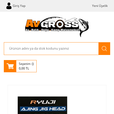
Giriş Yap
Yeni Üyelik
Sepetim
0,00 TL