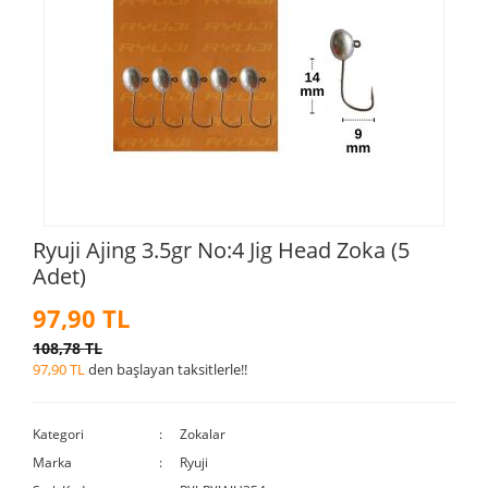
Ryuji Ajing 3.5gr No:4 Jig Head Zoka (5
Adet)
97,90 TL
108,78 TL
97,90 TL
den başlayan taksitlerle!!
Kategori
Zokalar
Marka
Ryuji