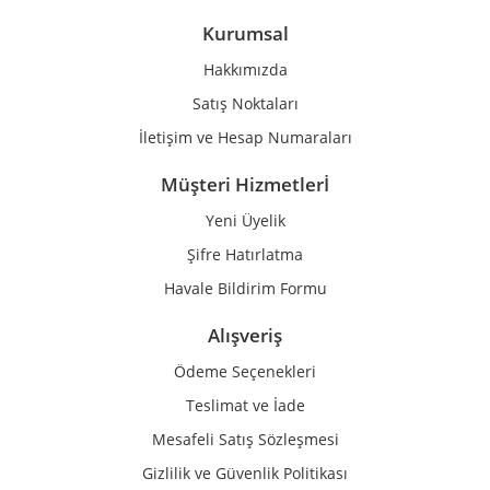
Ürün bilgilerinde hatalar bulunuyor.
Kurumsal
Ürün fiyatı diğer sitelerden daha pahalı.
Hakkımızda
Bu ürüne benzer farklı alternatifler olmalı.
Satış Noktaları
İletişim ve Hesap Numaraları
Müşteri Hizmetlerİ
Yeni Üyelik
Gönder
Şifre Hatırlatma
Havale Bildirim Formu
Alışveriş
Ödeme Seçenekleri
Teslimat ve İade
Mesafeli Satış Sözleşmesi
Gizlilik ve Güvenlik Politikası