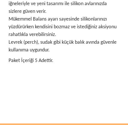
iğneleriyle ve yeni tasarımı ile silikon avlarınızda
sizlere güven verir.
Mükemmel Balans ayarı sayesinde silikonlarınızı
yüzdürürken kendisini bozmaz ve istediğiniz aksiyonu
rahatlıkla verebilirsiniz.
Levrek (perch), sudak gibi küçük balık avında güvenle
kullanıma uygundur.
Paket İçeriği 5 Adettir.
Bu ürünün fiyat bilgisi, resim, ürün açıklamalarında ve diğer
konularda yetersiz gördüğünüz noktaları öneri formunu
Bu ürüne ilk yorumu siz yapın!
kullanarak tarafımıza iletebilirsiniz.
Görüş ve önerileriniz için teşekkür ederiz.
Yorum Yaz
Ürün resmi kalitesiz, bozuk veya görüntülenemiyor.
Ürün açıklamasında eksik bilgiler bulunuyor.