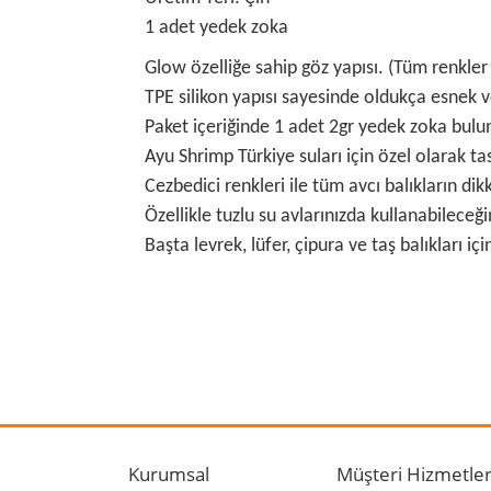
1 adet yedek zoka
Glow özelliğe sahip göz yapısı. (Tüm renkler i
TPE silikon yapısı sayesinde oldukça esnek ve
Paket içeriğinde 1 adet 2gr yedek zoka bulu
Ayu Shrimp Türkiye suları için özel olarak ta
Cezbedici renkleri ile tüm avcı balıkların di
Özellikle tuzlu su avlarınızda kullanabileceği
Başta levrek, lüfer, çipura ve taş balıkları iç
Bu ürünün fiyat bilgisi, resim, ürün açıklamalarında
Görüş ve önerileriniz için teşekkür ederiz.
Ürün resmi kalitesiz, bozuk veya görüntülenemiyo
Ürün açıklamasında eksik bilgiler bulunuyor.
Kurumsal
Müşteri Hizmetler
Ürün bilgilerinde hatalar bulunuyor.