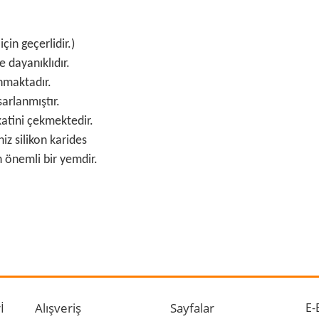
çin geçerlidir.)
 dayanıklıdır.
nmaktadır.
sarlanmıştır.
kkatini çekmektedir.
niz silikon karides
in önemli bir yemdir.
 ve diğer konularda yetersiz gördüğünüz noktaları öneri formunu kullanarak ta
Bu ürüne ilk yorumu siz yapın!
r.
Yorum Yaz
İ
Alışveriş
Sayfalar
E-