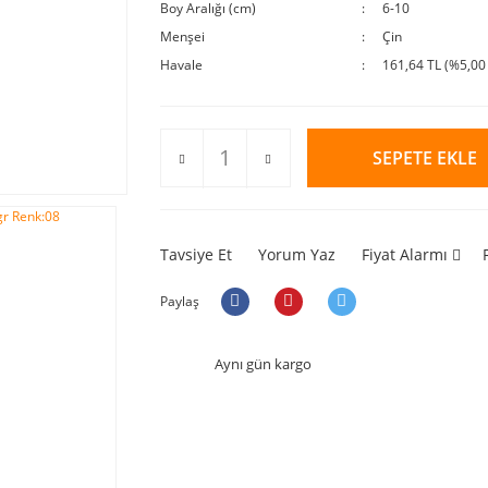
Boy Aralığı (cm)
6-10
Menşei
Çin
Havale
161,64 TL (%5,00 
SEPETE EKLE
Tavsiye Et
Yorum Yaz
Fiyat Alarmı
Paylaş
Aynı gün kargo