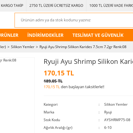
KARGO TAKİP
2750 TL ÜZERİ ÜCRETSİZ KARGO
1000 TL ÜZERİ VADE FARKS
ÜRÜNLER
İNDİRİMDEKİLER
TESLİMAT VE GÜVENLİK
ler)
Silikon Yemler
Ryuji Ayu Shrimp Silikon Karides 7.5cm 7.2gr Renk:08
Ryuji Ayu Shrimp Silikon Kar
170,15 TL
189,05 TL
170,15 TL
den başlayan taksitlerle!!
Kategori
Silikon Yemler
Marka
Ryuji
Stok Kodu
AYSHRMP75-08
Ağırlık Aralığı (gr)
6-10