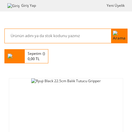
Giriş Yap
Yeni Üyelik
Sepetim
0,00 TL