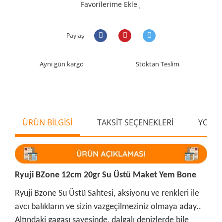
Favorilerime Ekle
Paylaş
Aynı gün kargo
Stoktan Teslim
ÜRÜN BİLGİSİ
TAKSİT SEÇENEKLERİ
YORU
Ryuji BZone 12cm 20gr Su Üstü Maket Yem Bone
Ryuji Bzone Su Üstü Sahtesi, aksiyonu ve renkleri ile
avcı balıkların ve sizin vazgeçilmeziniz olmaya aday..
Altındaki gagası sayesinde, dalgalı denizlerde bile