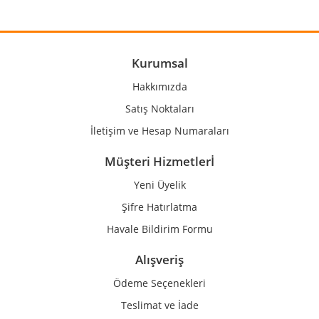
Yorum Yaz
Ürün resmi kalitesiz, bozuk veya görüntülenemiyor.
Ürün açıklamasında eksik bilgiler bulunuyor.
Ürün bilgilerinde hatalar bulunuyor.
Kurumsal
Ürün fiyatı diğer sitelerden daha pahalı.
Hakkımızda
Bu ürüne benzer farklı alternatifler olmalı.
Satış Noktaları
İletişim ve Hesap Numaraları
Müşteri Hizmetlerİ
Yeni Üyelik
Gönder
Şifre Hatırlatma
Havale Bildirim Formu
Alışveriş
Ödeme Seçenekleri
Teslimat ve İade