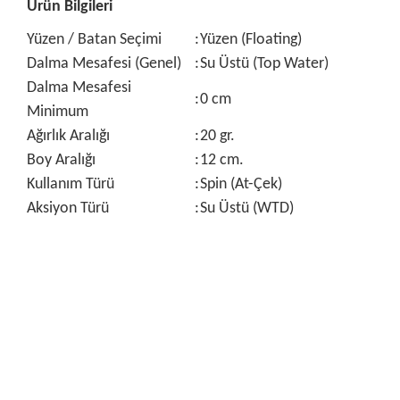
Ürün Bilgileri
Yüzen / Batan Seçimi
:
Yüzen (Floating)
Dalma Mesafesi (Genel)
:
Su Üstü (Top Water)
Dalma Mesafesi
:
0 cm
Minimum
Ağırlık Aralığı
:
20 gr.
Boy Aralığı
:
12 cm.
Kullanım Türü
:
Spin (At-Çek)
Aksiyon Türü
:
Su Üstü (WTD)
Bu ürünün fiyat bilgisi, resim, ürün açıklamalarında ve diğer
konularda yetersiz gördüğünüz noktaları öneri formunu
Bu ürüne ilk yorumu siz yapın!
kullanarak tarafımıza iletebilirsiniz.
Görüş ve önerileriniz için teşekkür ederiz.