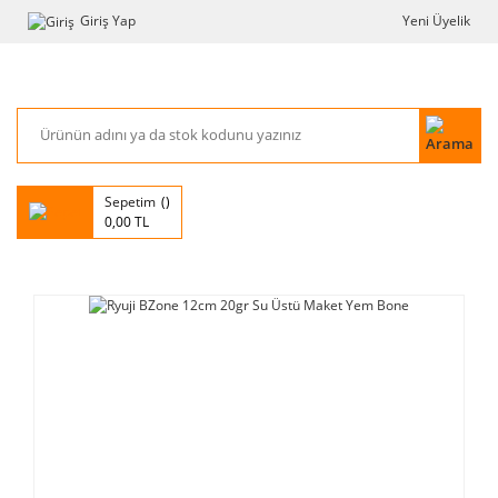
Giriş Yap
Yeni Üyelik
Sepetim
0,00 TL