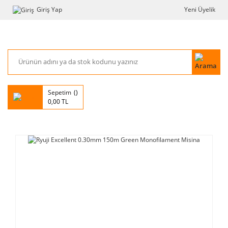
Giriş Yap
Yeni Üyelik
Sepetim
0,00 TL