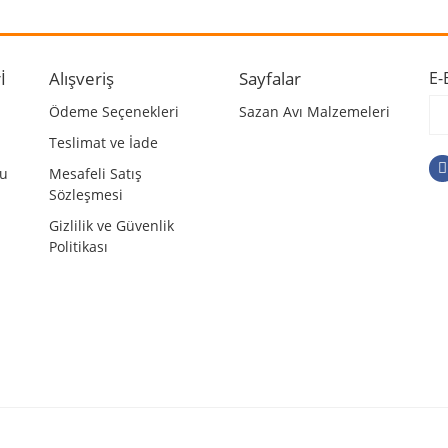
r.
Yorum Yaz
İ
Alışveriş
Sayfalar
E-
Ödeme Seçenekleri
Sazan Avı Malzemeleri
Teslimat ve İade
mu
Mesafeli Satış
Sözleşmesi
Gizlilik ve Güvenlik
Politikası
Gönder