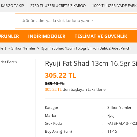
KARGO TAKİP
2750 TL ÜZERİ ÜCRETSİZ KARGO
1000 TL ÜZERİ VADE FARKS
ÜRÜNLER
İNDİRİMDEKİLER
TESLİMAT VE GÜVENLİK
ler)
Silikon Yemler
Ryuji Fat Shad 13cm 16.5gr Silikon Balık 2 Adet Perch
Ryuji Fat Shad 13cm 16.5gr Si
305,22 TL
339,13 TL
305,22 TL
den başlayan taksitlerle!!
Kategori
Silikon Yemler
Marka
Ryuji
Stok Kodu
FATSHAD13-PRC
Boy Aralığı (cm)
11-15