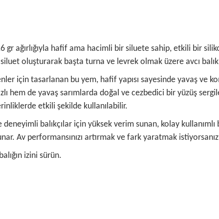
 gr ağırlığıyla hafif ama hacimli bir siluete sahip, etkili bir s
 siluet oluşturarak başta turna ve levrek olmak üzere avcı balıkl
enler için tasarlanan bu yem, hafif yapısı sayesinde yavaş ve k
ızlı hem de yavaş sarımlarda doğal ve cezbedici bir yüzüş sergil
inliklerde etkili şekilde kullanılabilir.
deneyimli balıkçılar için yüksek verim sunan, kolay kullanımlı b
nar. Av performansınızı artırmak ve fark yaratmak istiyorsanız F
alığın izini sürün.
 ve diğer konularda yetersiz gördüğünüz noktaları öneri formunu kullanarak ta
Bu ürüne ilk yorumu siz yapın!