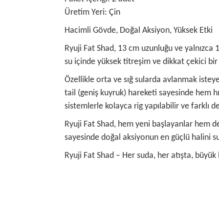
Üretim Yeri: Çin
Hacimli Gövde, Doğal Aksiyon, Yüksek Etki
Ryuji Fat Shad, 13 cm uzunluğu ve yalnızca 16
su içinde yüksek titreşim ve dikkat çekici bir
Özellikle orta ve sığ sularda avlanmak istey
tail (geniş kuyruk) hareketi sayesinde hem h
sistemlerle kolayca rig yapılabilir ve farklı der
Ryuji Fat Shad, hem yeni başlayanlar hem de 
sayesinde doğal aksiyonun en güçlü halini su
Ryuji Fat Shad – Her suda, her atışta, büyük b
Bu ürünün fiyat bilgisi, resim, ürün açıklamalarında
Görüş ve önerileriniz için teşekkür ederiz.