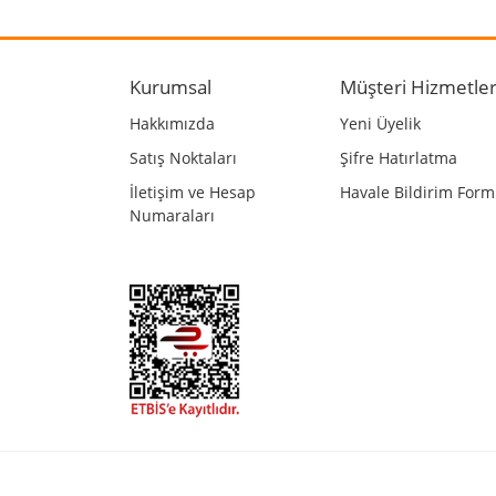
Ürün resmi kalitesiz, bozuk veya görüntülenemiyo
Ürün açıklamasında eksik bilgiler bulunuyor.
Kurumsal
Müşteri Hizmetler
Ürün bilgilerinde hatalar bulunuyor.
Hakkımızda
Yeni Üyelik
Ürün fiyatı diğer sitelerden daha pahalı.
Satış Noktaları
Şifre Hatırlatma
Bu ürüne benzer farklı alternatifler olmalı.
İletişim ve Hesap
Havale Bildirim For
Numaraları