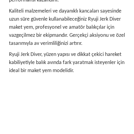
performansı kazandırır.
Kaliteli malzemeleri ve dayanıklı kancaları sayesinde
uzun süre güvenle kullanabileceğiniz Ryuji Jerk Diver
maket yem, profesyonel ve amatör balıkçılar için
vazgeçilmez bir ekipmandır. Gerçekçi aksiyonu ve özel
tasarımıyla av verimliliğinizi artırır.
Ryuji Jerk Diver, yüzen yapısı ve dikkat çekici hareket
kabiliyetiyle balık avında fark yaratmak isteyenler için
ideal bir maket yem modelidir.
Bu ürünün fiyat bilgisi, resim, ürün açıklamalarında ve diğer
konularda yetersiz gördüğünüz noktaları öneri formunu
Bu ürüne ilk yorumu siz yapın!
kullanarak tarafımıza iletebilirsiniz.
Görüş ve önerileriniz için teşekkür ederiz.
Yorum Yaz
Ürün resmi kalitesiz, bozuk veya görüntülenemiyor.