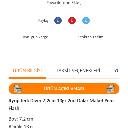
Favorilerime Ekle
Paylaş
Aynı gün kargo
Stoktan Teslim
ÜRÜN BİLGİSİ
TAKSİT SEÇENEKLERİ
YORU
Ryuji Jerk Diver 7.2cm 13gr 2mt Dalar Maket Yem
Flash
Boy: 7.2 cm
Ağırlık: 13 gr