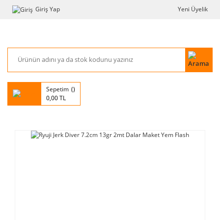
Giriş Yap
Yeni Üyelik
Sepetim
0,00 TL