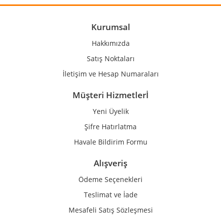
Ürün açıklamasında eksik bilgiler bulunuyor.
Ürün bilgilerinde hatalar bulunuyor.
Kurumsal
Ürün fiyatı diğer sitelerden daha pahalı.
Hakkımızda
Bu ürüne benzer farklı alternatifler olmalı.
Satış Noktaları
İletişim ve Hesap Numaraları
Müşteri Hizmetlerİ
Yeni Üyelik
Gönder
Şifre Hatırlatma
Havale Bildirim Formu
Alışveriş
Ödeme Seçenekleri
Teslimat ve İade
Mesafeli Satış Sözleşmesi