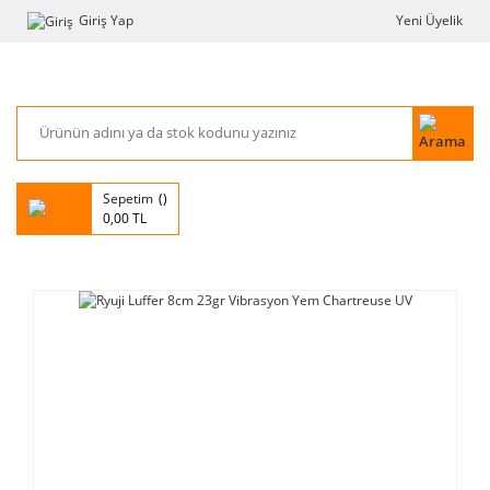
Giriş Yap
Yeni Üyelik
Sepetim
0,00 TL