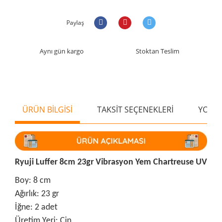
Paylaş
Aynı gün kargo
Stoktan Teslim
ÜRÜN BİLGİSİ
TAKSİT SEÇENEKLERİ
YORU
Ryuji Luffer 8cm 23gr Vibrasyon Yem Chartreuse UV
Boy: 8 cm
Ağırlık: 23 gr
İğne: 2 adet
Üretim Yeri: Çin