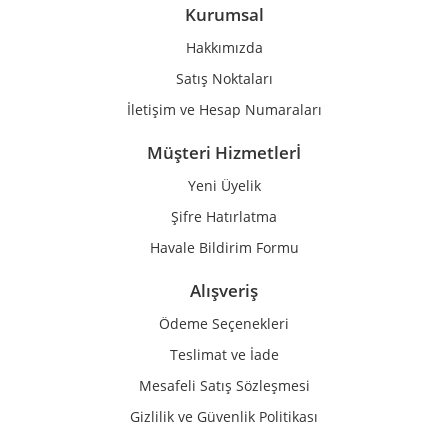
Ürün bilgilerinde hatalar bulunuyor.
Kurumsal
Ürün fiyatı diğer sitelerden daha pahalı.
Hakkımızda
Bu ürüne benzer farklı alternatifler olmalı.
Satış Noktaları
İletişim ve Hesap Numaraları
Müşteri Hizmetlerİ
Yeni Üyelik
Gönder
Şifre Hatırlatma
Havale Bildirim Formu
Alışveriş
Ödeme Seçenekleri
Teslimat ve İade
Mesafeli Satış Sözleşmesi
Gizlilik ve Güvenlik Politikası