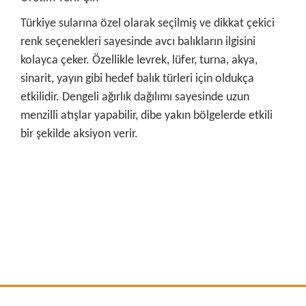
Türkiye sularına özel olarak seçilmiş ve dikkat çekici
renk seçenekleri sayesinde avcı balıkların ilgisini
kolayca çeker. Özellikle levrek, lüfer, turna, akya,
sinarit, yayın gibi hedef balık türleri için oldukça
etkilidir. Dengeli ağırlık dağılımı sayesinde uzun
menzilli atışlar yapabilir, dibe yakın bölgelerde etkili
bir şekilde aksiyon verir.
Bu ürünün fiyat bilgisi, resim, ürün açıklamalarında ve diğer
konularda yetersiz gördüğünüz noktaları öneri formunu
Bu ürüne ilk yorumu siz yapın!
kullanarak tarafımıza iletebilirsiniz.
Görüş ve önerileriniz için teşekkür ederiz.
Yorum Yaz
Ürün resmi kalitesiz, bozuk veya görüntülenemiyor.
Ürün açıklamasında eksik bilgiler bulunuyor.