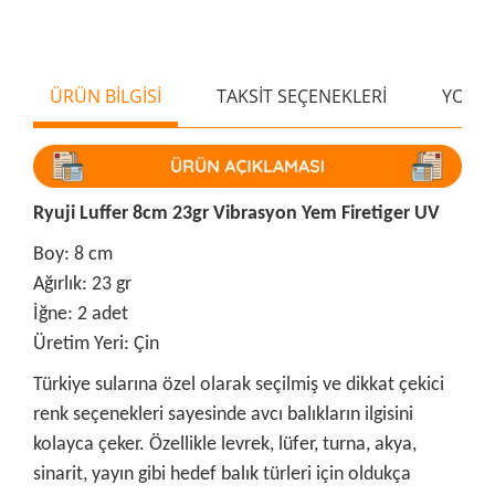
ÜRÜN BİLGİSİ
TAKSİT SEÇENEKLERİ
YORU
Ryuji Luffer 8cm 23gr Vibrasyon Yem Firetiger UV
Boy: 8 cm
Ağırlık: 23 gr
İğne: 2 adet
Üretim Yeri: Çin
Türkiye sularına özel olarak seçilmiş ve dikkat çekici
renk seçenekleri sayesinde avcı balıkların ilgisini
kolayca çeker. Özellikle levrek, lüfer, turna, akya,
sinarit, yayın gibi hedef balık türleri için oldukça