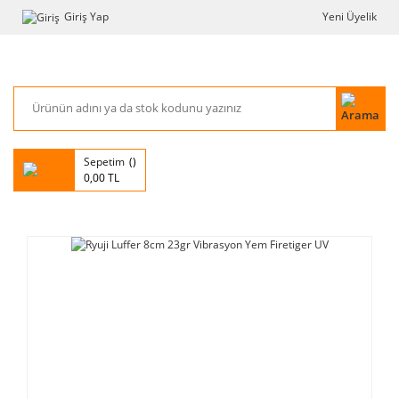
Giriş Yap
Yeni Üyelik
Sepetim
0,00 TL