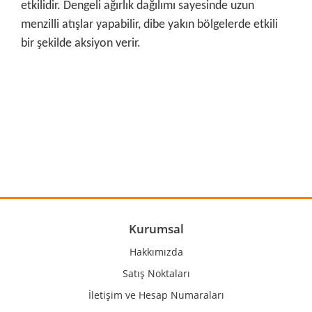
etkilidir. Dengeli ağırlık dağılımı sayesinde uzun
menzilli atışlar yapabilir, dibe yakın bölgelerde etkili
bir şekilde aksiyon verir.
Bu ürünün fiyat bilgisi, resim, ürün açıklamalarında ve diğer
konularda yetersiz gördüğünüz noktaları öneri formunu
Bu ürüne ilk yorumu siz yapın!
kullanarak tarafımıza iletebilirsiniz.
Görüş ve önerileriniz için teşekkür ederiz.
Yorum Yaz
Ürün resmi kalitesiz, bozuk veya görüntülenemiyor.
Ürün açıklamasında eksik bilgiler bulunuyor.
Ürün bilgilerinde hatalar bulunuyor.
Kurumsal
Ürün fiyatı diğer sitelerden daha pahalı.
Hakkımızda
Bu ürüne benzer farklı alternatifler olmalı.
Satış Noktaları
İletişim ve Hesap Numaraları