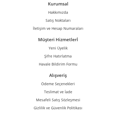
Ürün bilgilerinde hatalar bulunuyor.
Kurumsal
Ürün fiyatı diğer sitelerden daha pahalı.
Hakkımızda
Bu ürüne benzer farklı alternatifler olmalı.
Satış Noktaları
İletişim ve Hesap Numaraları
Müşteri Hizmetlerİ
Yeni Üyelik
Gönder
Şifre Hatırlatma
Havale Bildirim Formu
Alışveriş
Ödeme Seçenekleri
Teslimat ve İade
Mesafeli Satış Sözleşmesi
Gizlilik ve Güvenlik Politikası