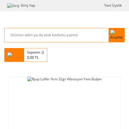
Giriş Yap
Yeni Üyelik
Sepetim
0,00 TL