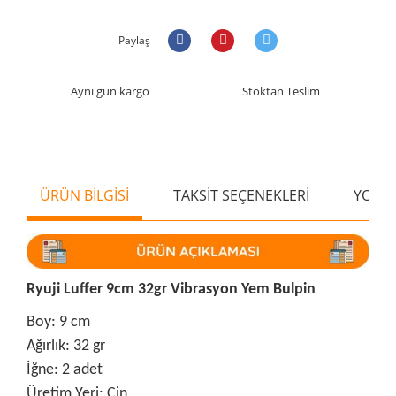
Paylaş
Aynı gün kargo
Stoktan Teslim
ÜRÜN BİLGİSİ
TAKSİT SEÇENEKLERİ
YORU
Ryuji Luffer 9cm 32gr Vibrasyon Yem Bulpin
Boy: 9 cm
Ağırlık: 32 gr
İğne: 2 adet
Üretim Yeri: Çin