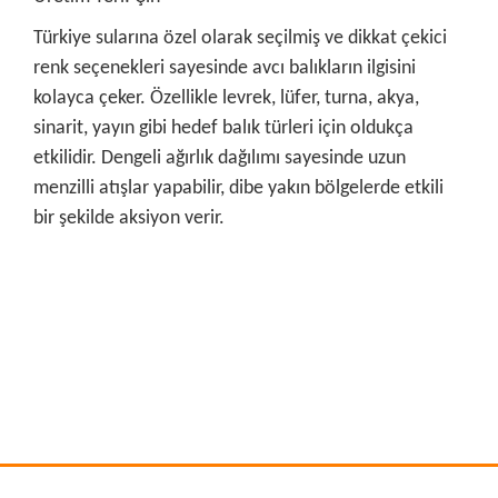
Türkiye sularına özel olarak seçilmiş ve dikkat çekici
renk seçenekleri sayesinde avcı balıkların ilgisini
kolayca çeker. Özellikle levrek, lüfer, turna, akya,
sinarit, yayın gibi hedef balık türleri için oldukça
etkilidir. Dengeli ağırlık dağılımı sayesinde uzun
menzilli atışlar yapabilir, dibe yakın bölgelerde etkili
bir şekilde aksiyon verir.
Bu ürünün fiyat bilgisi, resim, ürün açıklamalarında ve diğer
konularda yetersiz gördüğünüz noktaları öneri formunu
Bu ürüne ilk yorumu siz yapın!
kullanarak tarafımıza iletebilirsiniz.
Görüş ve önerileriniz için teşekkür ederiz.
Yorum Yaz
Ürün resmi kalitesiz, bozuk veya görüntülenemiyor.
Ürün açıklamasında eksik bilgiler bulunuyor.