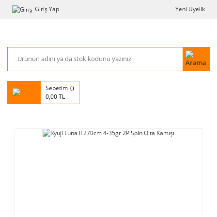
Giriş Yap
Yeni Üyelik
Sepetim
0,00 TL