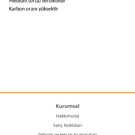
Medium (orta) sertliktedir
Karbon oranı yüksektir
Bu ürünün fiyat bilgisi, resim, ürün açıklamalarında ve diğer
konularda yetersiz gördüğünüz noktaları öneri formunu
Bu ürüne ilk yorumu siz yapın!
kullanarak tarafımıza iletebilirsiniz.
Görüş ve önerileriniz için teşekkür ederiz.
Yorum Yaz
Ürün resmi kalitesiz, bozuk veya görüntülenemiyor.
Ürün açıklamasında eksik bilgiler bulunuyor.
Ürün bilgilerinde hatalar bulunuyor.
Kurumsal
Ürün fiyatı diğer sitelerden daha pahalı.
Hakkımızda
Bu ürüne benzer farklı alternatifler olmalı.
Satış Noktaları
İletişim ve Hesap Numaraları