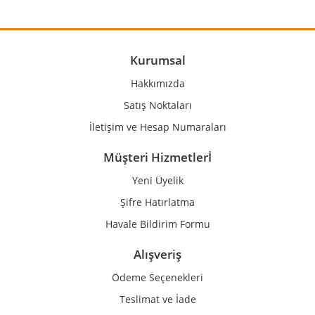
Yorum Yaz
Ürün resmi kalitesiz, bozuk veya görüntülenemiyor.
Ürün açıklamasında eksik bilgiler bulunuyor.
Ürün bilgilerinde hatalar bulunuyor.
Kurumsal
Ürün fiyatı diğer sitelerden daha pahalı.
Hakkımızda
Bu ürüne benzer farklı alternatifler olmalı.
Satış Noktaları
İletişim ve Hesap Numaraları
Müşteri Hizmetlerİ
Yeni Üyelik
Gönder
Şifre Hatırlatma
Havale Bildirim Formu
Alışveriş
Ödeme Seçenekleri
Teslimat ve İade