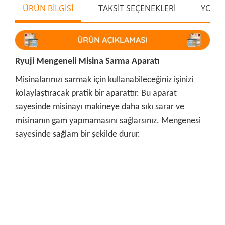
ÜRÜN BİLGİSİ
TAKSİT SEÇENEKLERİ
YORU
Ryuji Mengeneli Misina Sarma Aparatı
Misinalarınızı sarmak için kullanabileceğiniz işinizi
kolaylaştıracak pratik bir aparattır. Bu aparat
sayesinde misinayı makineye daha sıkı sarar ve
misinanın gam yapmamasını sağlarsınız. Mengenesi
sayesinde sağlam bir şekilde durur.
Bu ürünün fiyat bilgisi, resim, ürün açıklamalarında ve diğer
konularda yetersiz gördüğünüz noktaları öneri formunu
Bu ürüne ilk yorumu siz yapın!
kullanarak tarafımıza iletebilirsiniz.
Görüş ve önerileriniz için teşekkür ederiz.