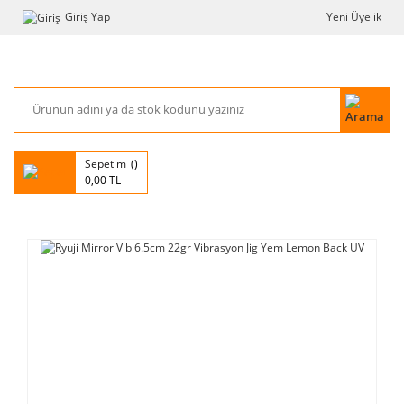
Giriş Yap
Yeni Üyelik
Sepetim
0,00 TL