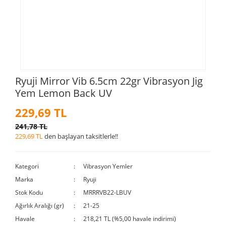
Ryuji Mirror Vib 6.5cm 22gr Vibrasyon Jig
Yem Lemon Back UV
229,69 TL
241,78 TL
229,69 TL
den başlayan taksitlerle!!
Kategori
Vibrasyon Yemler
Marka
Ryuji
Stok Kodu
MRRRVB22-LBUV
Ağırlık Aralığı (gr)
21-25
Havale
218,21 TL (%5,00 havale indirimi)