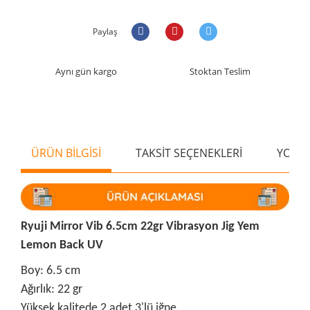
Paylaş
Aynı gün kargo
Stoktan Teslim
ÜRÜN BİLGİSİ
TAKSİT SEÇENEKLERİ
YORU
Ryuji Mirror Vib 6.5cm 22gr Vibrasyon Jig Yem
Lemon Back UV
Boy: 6.5 cm
Ağırlık: 22 gr
Yüksek kalitede 2 adet 3'lü iğne