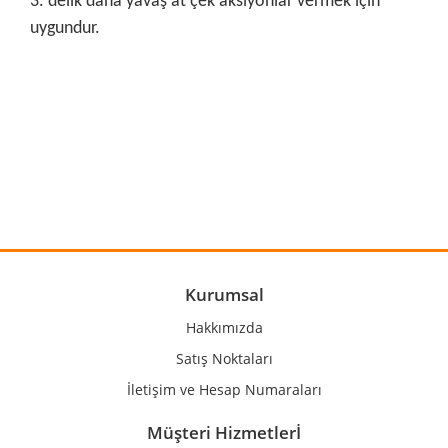
3. delik daha yavaş at çek aksiyonlar vermek için
uygundur.
Bu ürünün fiyat bilgisi, resim, ürün açıklamalarında ve diğer
konularda yetersiz gördüğünüz noktaları öneri formunu
Bu ürüne ilk yorumu siz yapın!
kullanarak tarafımıza iletebilirsiniz.
Görüş ve önerileriniz için teşekkür ederiz.
Yorum Yaz
Ürün resmi kalitesiz, bozuk veya görüntülenemiyor.
Ürün açıklamasında eksik bilgiler bulunuyor.
Ürün bilgilerinde hatalar bulunuyor.
Kurumsal
Ürün fiyatı diğer sitelerden daha pahalı.
Hakkımızda
Bu ürüne benzer farklı alternatifler olmalı.
Satış Noktaları
İletişim ve Hesap Numaraları
Müşteri Hizmetlerİ