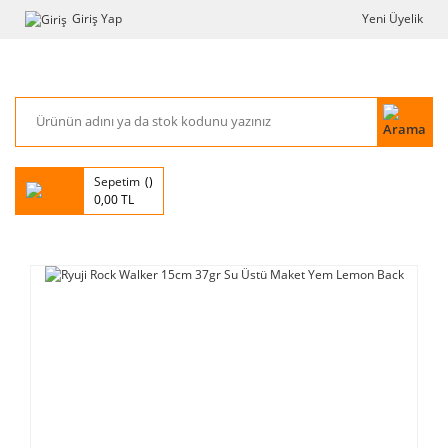
Giriş Yap
Yeni Üyelik
Sepetim
0,00 TL