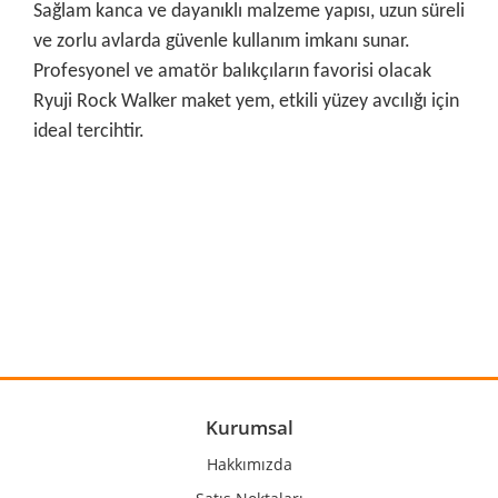
Sağlam kanca ve dayanıklı malzeme yapısı, uzun süreli
ve zorlu avlarda güvenle kullanım imkanı sunar.
Profesyonel ve amatör balıkçıların favorisi olacak
Ryuji Rock Walker maket yem, etkili yüzey avcılığı için
ideal tercihtir.
Bu ürünün fiyat bilgisi, resim, ürün açıklamalarında ve diğer
konularda yetersiz gördüğünüz noktaları öneri formunu
Bu ürüne ilk yorumu siz yapın!
kullanarak tarafımıza iletebilirsiniz.
Görüş ve önerileriniz için teşekkür ederiz.
Yorum Yaz
Ürün resmi kalitesiz, bozuk veya görüntülenemiyor.
Ürün açıklamasında eksik bilgiler bulunuyor.
Ürün bilgilerinde hatalar bulunuyor.
Kurumsal
Ürün fiyatı diğer sitelerden daha pahalı.
Hakkımızda
Bu ürüne benzer farklı alternatifler olmalı.