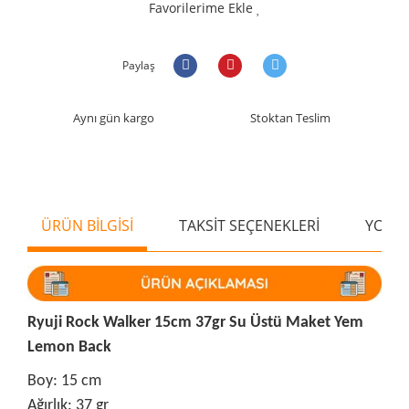
Favorilerime Ekle
Paylaş
Aynı gün kargo
Stoktan Teslim
ÜRÜN BİLGİSİ
TAKSİT SEÇENEKLERİ
YORU
Ryuji Rock Walker 15cm 37gr Su Üstü Maket Yem
Lemon Back
Boy: 15 cm
Ağırlık: 37 gr