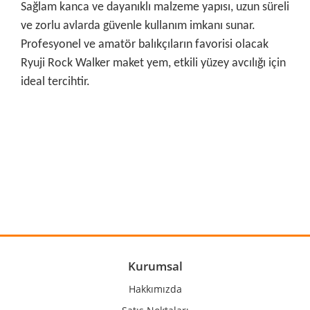
Sağlam kanca ve dayanıklı malzeme yapısı, uzun süreli
ve zorlu avlarda güvenle kullanım imkanı sunar.
Profesyonel ve amatör balıkçıların favorisi olacak
Ryuji Rock Walker maket yem, etkili yüzey avcılığı için
ideal tercihtir.
Bu ürünün fiyat bilgisi, resim, ürün açıklamalarında ve diğer
konularda yetersiz gördüğünüz noktaları öneri formunu
Bu ürüne ilk yorumu siz yapın!
kullanarak tarafımıza iletebilirsiniz.
Görüş ve önerileriniz için teşekkür ederiz.
Yorum Yaz
Ürün resmi kalitesiz, bozuk veya görüntülenemiyor.
Ürün açıklamasında eksik bilgiler bulunuyor.
Ürün bilgilerinde hatalar bulunuyor.
Kurumsal
Ürün fiyatı diğer sitelerden daha pahalı.
Hakkımızda
Bu ürüne benzer farklı alternatifler olmalı.