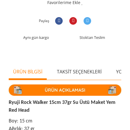
Favorilerime Ekle
Paylaş
Aynı gün kargo
Stoktan Teslim
ÜRÜN BİLGİSİ
TAKSİT SEÇENEKLERİ
YORU
Ryuji Rock Walker 15cm 37gr Su Üstü Maket Yem
Red Head
Boy: 15 cm
Ağırlık: 37 gr