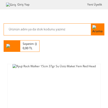
Giriş Yap
Yeni Üyelik
Sepetim
0,00 TL