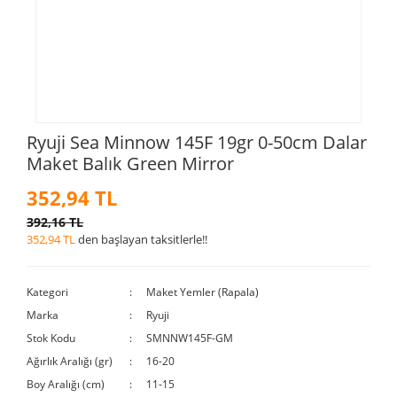
Ryuji Sea Minnow 145F 19gr 0-50cm Dalar
Maket Balık Green Mirror
352,94 TL
392,16 TL
352,94 TL
den başlayan taksitlerle!!
Kategori
Maket Yemler (Rapala)
Marka
Ryuji
Stok Kodu
SMNNW145F-GM
Ağırlık Aralığı (gr)
16-20
Boy Aralığı (cm)
11-15