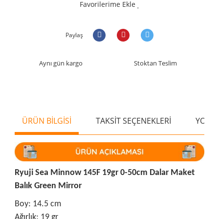
Favorilerime Ekle
Paylaş
Aynı gün kargo
Stoktan Teslim
ÜRÜN BİLGİSİ
TAKSİT SEÇENEKLERİ
YORU
Ryuji Sea Minnow 145F 19gr 0-50cm Dalar Maket
Balık Green Mirror
Boy: 14.5 cm
Ağırlık: 19 gr