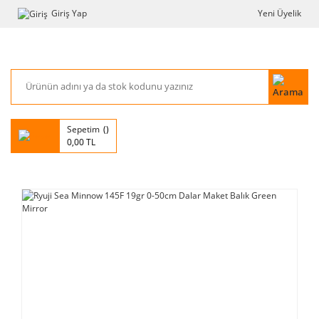
Giriş Yap
Yeni Üyelik
Sepetim
0,00 TL