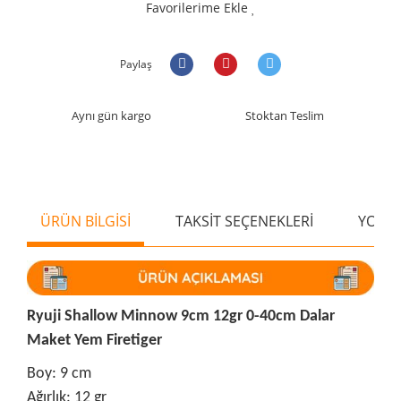
Favorilerime Ekle
Paylaş
Aynı gün kargo
Stoktan Teslim
ÜRÜN BİLGİSİ
TAKSİT SEÇENEKLERİ
YORU
Ryuji Shallow Minnow 9cm 12gr 0-40cm Dalar
Maket Yem Firetiger
Boy: 9 cm
Ağırlık: 12 gr