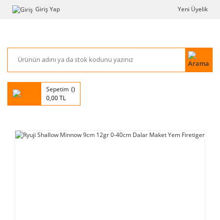
Giriş Yap
Yeni Üyelik
Sepetim
0,00 TL