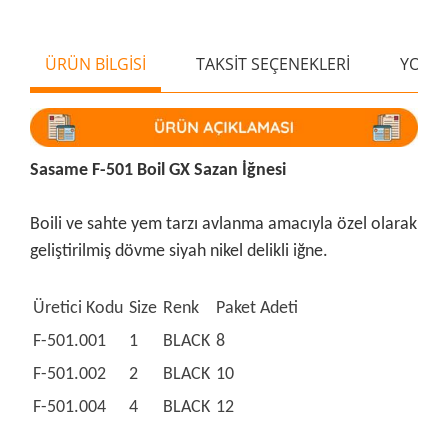
ÜRÜN BİLGİSİ
TAKSİT SEÇENEKLERİ
YORU
Sasame F-501 Boil GX Sazan İğnesi
Boili ve sahte yem tarzı avlanma amacıyla özel olarak
geliştirilmiş dövme siyah nikel delikli iğne.
Üretici Kodu
Size
Renk
Paket Adeti
F-501.001
1
BLACK
8
F-501.002
2
BLACK
10
F-501.004
4
BLACK
12