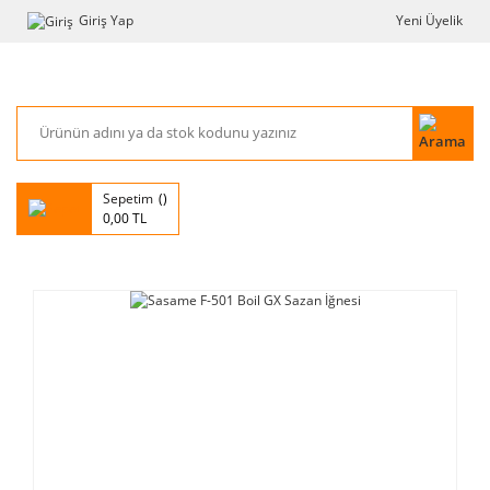
Giriş Yap
Yeni Üyelik
Sepetim
0,00 TL