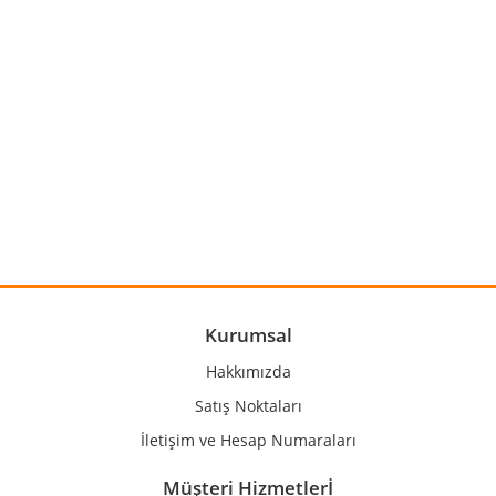
Bu ürünün fiyat bilgisi, resim, ürün açıklamalarında ve diğer
konularda yetersiz gördüğünüz noktaları öneri formunu
Bu ürüne ilk yorumu siz yapın!
kullanarak tarafımıza iletebilirsiniz.
Görüş ve önerileriniz için teşekkür ederiz.
Yorum Yaz
Ürün resmi kalitesiz, bozuk veya görüntülenemiyor.
Ürün açıklamasında eksik bilgiler bulunuyor.
Ürün bilgilerinde hatalar bulunuyor.
Kurumsal
Ürün fiyatı diğer sitelerden daha pahalı.
Hakkımızda
Bu ürüne benzer farklı alternatifler olmalı.
Satış Noktaları
İletişim ve Hesap Numaraları
Müşteri Hizmetlerİ