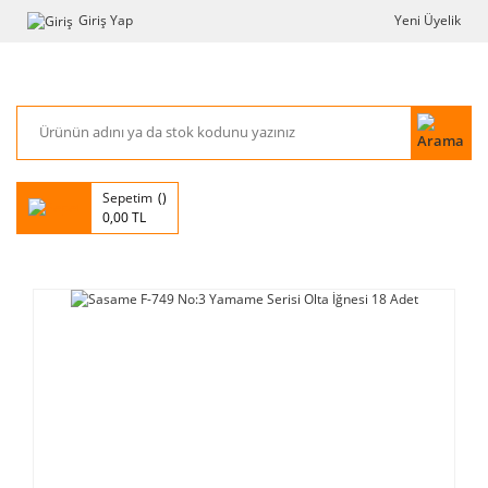
Giriş Yap
Yeni Üyelik
Sepetim
0,00 TL