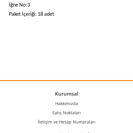
İğne No:3
Paket İçeriği: 18 adet
Bu ürünün fiyat bilgisi, resim, ürün açıklamalarında ve diğer
konularda yetersiz gördüğünüz noktaları öneri formunu
Bu ürüne ilk yorumu siz yapın!
kullanarak tarafımıza iletebilirsiniz.
Görüş ve önerileriniz için teşekkür ederiz.
Yorum Yaz
Ürün resmi kalitesiz, bozuk veya görüntülenemiyor.
Ürün açıklamasında eksik bilgiler bulunuyor.
Ürün bilgilerinde hatalar bulunuyor.
Kurumsal
Ürün fiyatı diğer sitelerden daha pahalı.
Hakkımızda
Bu ürüne benzer farklı alternatifler olmalı.
Satış Noktaları
İletişim ve Hesap Numaraları