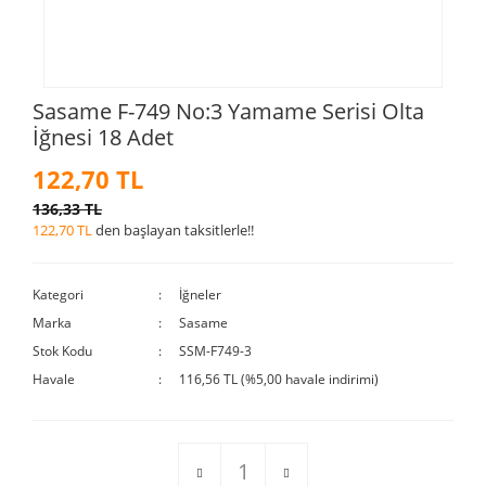
Sasame F-749 No:3 Yamame Serisi Olta
İğnesi 18 Adet
122,70 TL
136,33 TL
122,70 TL
den başlayan taksitlerle!!
Kategori
İğneler
Marka
Sasame
Stok Kodu
SSM-F749-3
Havale
116,56 TL (%5,00 havale indirimi)