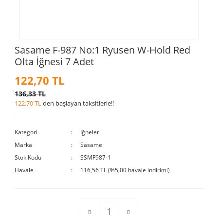
Sasame F-987 No:1 Ryusen W-Hold Red
Olta İğnesi 7 Adet
122,70 TL
136,33 TL
122,70 TL
den başlayan taksitlerle!!
Kategori
İğneler
Marka
Sasame
Stok Kodu
SSMF987-1
Havale
116,56 TL (%5,00 havale indirimi)