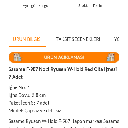
Aynı gün kargo
Stoktan Teslim
ÜRÜN BİLGİSİ
TAKSİT SEÇENEKLERİ
YORU
Sasame F-987 No:1 Ryusen W-Hold Red Olta İğnesi
7 Adet
İğne No: 1
İğne Boyu: 2.8 cm
Paket İçeriği: 7 adet
Model: Çapraz ve deliksiz
Sasame Ryusen W-Hold F-987, Japon markası Sasame