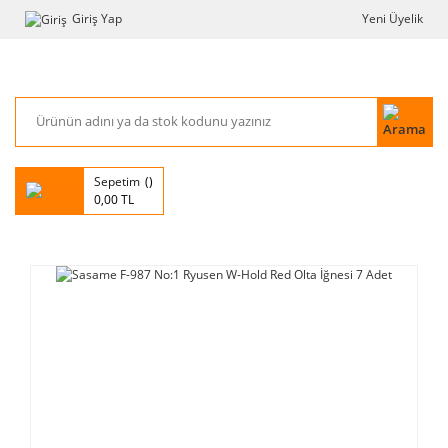
Giriş Yap
Yeni Üyelik
Sepetim
0,00 TL