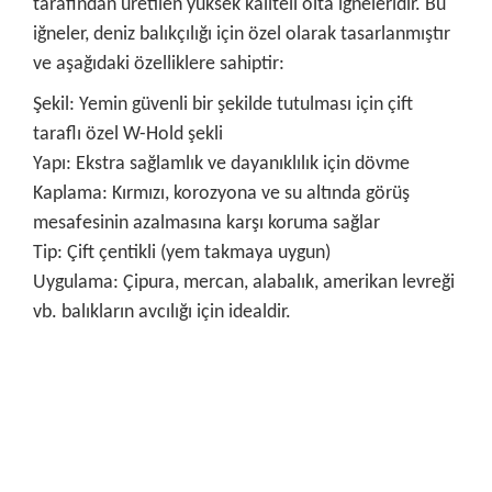
tarafından üretilen yüksek kaliteli olta iğneleridir. Bu
iğneler, deniz balıkçılığı için özel olarak tasarlanmıştır
ve aşağıdaki özelliklere sahiptir:
Şekil: Yemin güvenli bir şekilde tutulması için çift
taraflı özel W-Hold şekli
Yapı: Ekstra sağlamlık ve dayanıklılık için dövme
Kaplama: Kırmızı, korozyona ve su altında görüş
mesafesinin azalmasına karşı koruma sağlar
Tip: Çift çentikli (yem takmaya uygun)
Uygulama: Çipura, mercan, alabalık, amerikan levreği
vb. balıkların avcılığı için idealdir.
Bu ürünün fiyat bilgisi, resim, ürün açıklamalarında ve diğer
konularda yetersiz gördüğünüz noktaları öneri formunu
Bu ürüne ilk yorumu siz yapın!
kullanarak tarafımıza iletebilirsiniz.
Görüş ve önerileriniz için teşekkür ederiz.