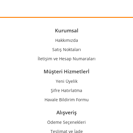
Yorum Yaz
Ürün resmi kalitesiz, bozuk veya görüntülenemiyor.
Ürün açıklamasında eksik bilgiler bulunuyor.
Ürün bilgilerinde hatalar bulunuyor.
Kurumsal
Ürün fiyatı diğer sitelerden daha pahalı.
Hakkımızda
Bu ürüne benzer farklı alternatifler olmalı.
Satış Noktaları
İletişim ve Hesap Numaraları
Müşteri Hizmetlerİ
Yeni Üyelik
Gönder
Şifre Hatırlatma
Havale Bildirim Formu
Alışveriş
Ödeme Seçenekleri
Teslimat ve İade