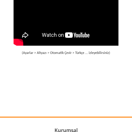
(Ayarlar > Altyazı > Otomatik Çevir > Türkçe ... izleyebilirsiniz)
Bu ürünün fiyat bilgisi, resim, ürün açıklamalarında ve diğer
konularda yetersiz gördüğünüz noktaları öneri formunu
Bu ürüne ilk yorumu siz yapın!
kullanarak tarafımıza iletebilirsiniz.
Görüş ve önerileriniz için teşekkür ederiz.
Yorum Yaz
Ürün resmi kalitesiz, bozuk veya görüntülenemiyor.
Ürün açıklamasında eksik bilgiler bulunuyor.
Ürün bilgilerinde hatalar bulunuyor.
Kurumsal