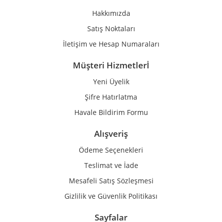
Ürün fiyatı diğer sitelerden daha pahalı.
Hakkımızda
Bu ürüne benzer farklı alternatifler olmalı.
Satış Noktaları
İletişim ve Hesap Numaraları
Müşteri Hizmetlerİ
Yeni Üyelik
Gönder
Şifre Hatırlatma
Havale Bildirim Formu
Alışveriş
Ödeme Seçenekleri
Teslimat ve İade
Mesafeli Satış Sözleşmesi
Gizlilik ve Güvenlik Politikası
Sayfalar