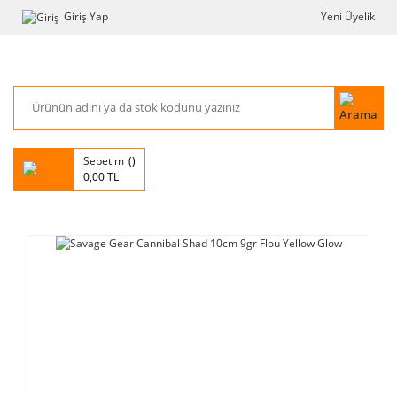
Giriş Yap
Yeni Üyelik
Sepetim
0,00 TL