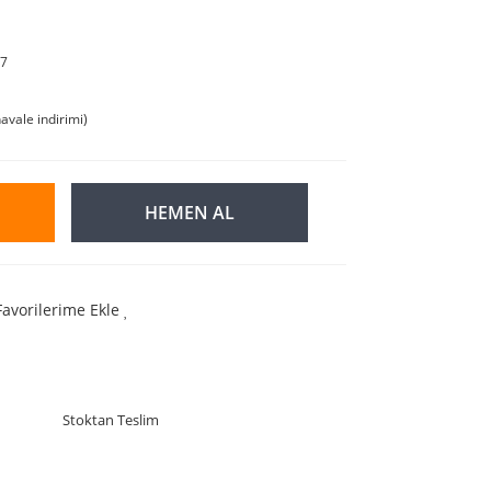
7
avale indirimi)
HEMEN AL
Favorilerime Ekle
Stoktan Teslim