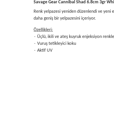
Savage Gear Cannibal Shad 6.8cm 3gr Whi
Renk yelpazesi yeniden düzenlendi ve yeni enj
daha geniş bir yelpazesini içeriyor.
Özellikleri:
۰ Üçlü, ikili ve ateş kuyruk enjeksiyon renkle
۰ Vuruş tetikleyici koku
۰ Aktif UV