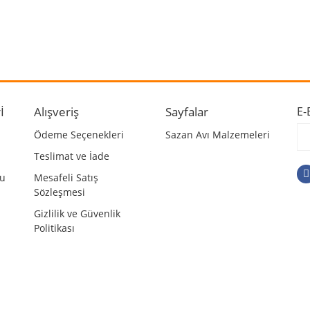
 ve diğer konularda yetersiz gördüğünüz noktaları öneri formunu kullanarak ta
Bu ürüne ilk yorumu siz yapın!
r.
Yorum Yaz
İ
Alışveriş
Sayfalar
E-
Ödeme Seçenekleri
Sazan Avı Malzemeleri
Teslimat ve İade
mu
Mesafeli Satış
Sözleşmesi
Gizlilik ve Güvenlik
Politikası
Gönder