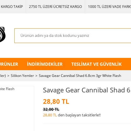
KARGO TAKİP
2750 TL ÜZERİ ÜCRETSİZ KARGO
1000 TL ÜZERİ VADE FARKS
ÜRÜNLER
İNDİRİMDEKİLER
TESLİMAT VE GÜVENLİK
ler)
Silikon Yemler
Savage Gear Cannibal Shad 6.8cm 3gr White Flash
Savage Gear Cannibal Shad 6
28,80 TL
32,00 TL
28,80 TL
den başlayan taksitlerle!!