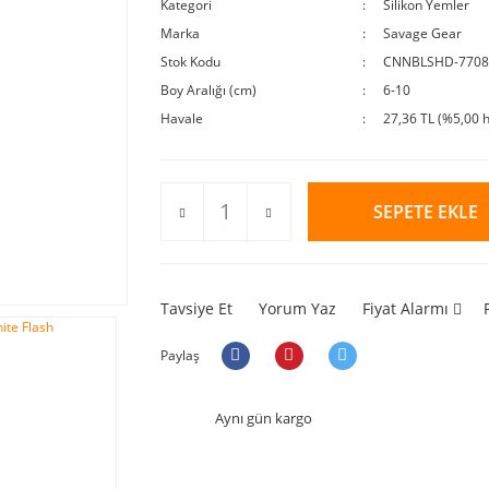
Kategori
Silikon Yemler
Marka
Savage Gear
Stok Kodu
CNNBLSHD-7708
Boy Aralığı (cm)
6-10
Havale
27,36 TL (%5,00 h
SEPETE EKLE
Tavsiye Et
Yorum Yaz
Fiyat Alarmı
Paylaş
Aynı gün kargo