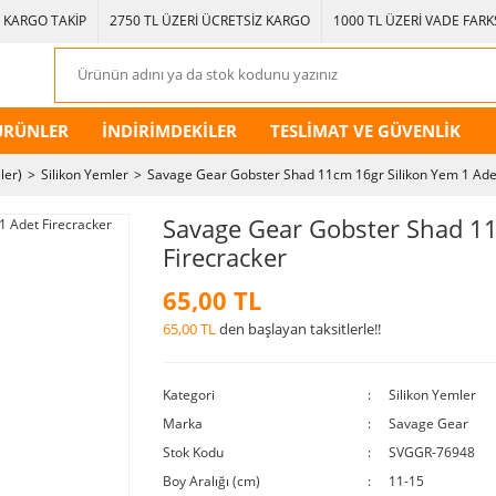
KARGO TAKİP
2750 TL ÜZERİ ÜCRETSİZ KARGO
1000 TL ÜZERİ VADE FARKS
ÜRÜNLER
İNDİRİMDEKİLER
TESLİMAT VE GÜVENLİK
ler)
Silikon Yemler
Savage Gear Gobster Shad 11cm 16gr Silikon Yem 1 Adet
Savage Gear Gobster Shad 11
Firecracker
65,00 TL
65,00 TL
den başlayan taksitlerle!!
Kategori
Silikon Yemler
Marka
Savage Gear
Stok Kodu
SVGGR-76948
Boy Aralığı (cm)
11-15