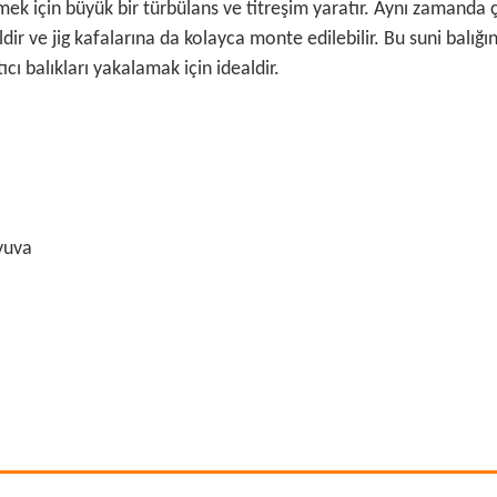
kmek için büyük bir türbülans ve titreşim yaratır. Aynı zamanda
ir ve jig kafalarına da kolayca monte edilebilir. Bu suni balığın
ı balıkları yakalamak için idealdir.
 yuva
 ve diğer konularda yetersiz gördüğünüz noktaları öneri formunu kullanarak ta
Bu ürüne ilk yorumu siz yapın!
r.
Yorum Yaz