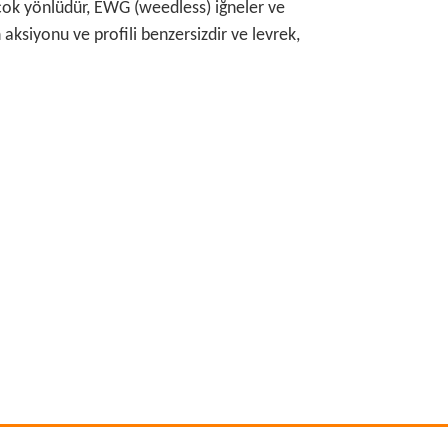
 çok yönlüdür, EWG (weedless) iğneler ve
 aksiyonu ve profili benzersizdir ve levrek,
rafımıza iletebilirsiniz.