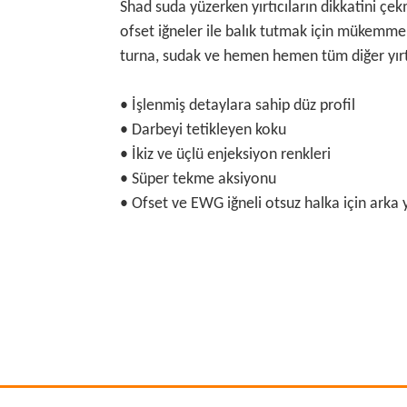
Shad suda yüzerken yırtıcıların dikkatini çe
ofset iğneler ile balık tutmak için mükemmeld
turna, sudak ve hemen hemen tüm diğer yırtıc
• İşlenmiş detaylara sahip düz profil
• Darbeyi tetikleyen koku
• İkiz ve üçlü enjeksiyon renkleri
• Süper tekme aksiyonu
• Ofset ve EWG iğneli otsuz halka için arka
Bu ürünün fiyat bilgisi, resim, ürün açıklamalarında
Görüş ve önerileriniz için teşekkür ederiz.
Ürün resmi kalitesiz, bozuk veya görüntülenemiyo