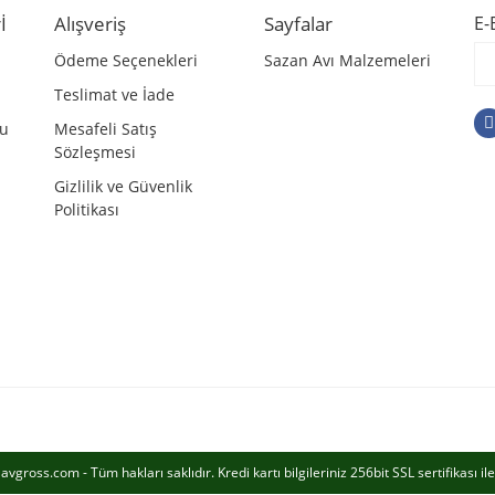
İ
Alışveriş
Sayfalar
E-
Ödeme Seçenekleri
Sazan Avı Malzemeleri
Teslimat ve İade
mu
Mesafeli Satış
Sözleşmesi
Gizlilik ve Güvenlik
Politikası
Gönder
vgross.com - Tüm hakları saklıdır. Kredi kartı bilgileriniz 256bit SSL sertifikası i