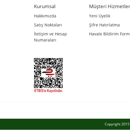
Ürün açıklamasında eksik bilgiler bulunuyor.
Kurumsal
Müşteri Hizmetler
Ürün bilgilerinde hatalar bulunuyor.
Hakkımızda
Yeni Üyelik
Ürün fiyatı diğer sitelerden daha pahalı.
Satış Noktaları
Şifre Hatırlatma
Bu ürüne benzer farklı alternatifler olmalı.
İletişim ve Hesap
Havale Bildirim For
Numaraları
Copyright 2015 a