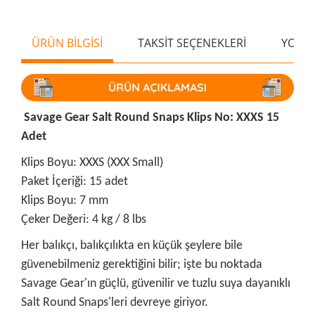
ÜRÜN BİLGİSİ
TAKSİT SEÇENEKLERİ
YORU
Savage Gear Salt Round Snaps Klips No: XXXS 15
Adet
Klips Boyu: XXXS (XXX Small)
Paket İçeriği: 15 adet
Klips Boyu: 7 mm
Çeker Değeri: 4 kg / 8 lbs
Her balıkçı, balıkçılıkta en küçük şeylere bile
güvenebilmeniz gerektiğini bilir; işte bu noktada
Savage Gear'ın güçlü, güvenilir ve tuzlu suya dayanıklı
Salt Round Snaps'leri devreye giriyor.