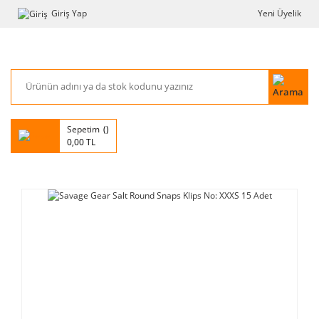
Giriş Yap
Yeni Üyelik
Sepetim
0,00 TL