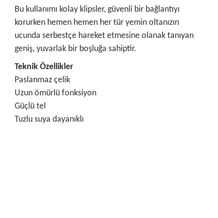
Bu kullanımı kolay klipsler, güvenli bir bağlantıyı
korurken hemen hemen her tür yemin oltanızın
ucunda serbestçe hareket etmesine olanak tanıyan
geniş, yuvarlak bir boşluğa sahiptir.
Teknik Özellikler
Paslanmaz çelik
Uzun ömürlü fonksiyon
Güçlü tel
Tuzlu suya dayanıklı
Bu ürünün fiyat bilgisi, resim, ürün açıklamalarında ve diğer
konularda yetersiz gördüğünüz noktaları öneri formunu
Bu ürüne ilk yorumu siz yapın!
kullanarak tarafımıza iletebilirsiniz.
Görüş ve önerileriniz için teşekkür ederiz.
Yorum Yaz
Ürün resmi kalitesiz, bozuk veya görüntülenemiyor.