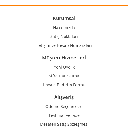
Ürün açıklamasında eksik bilgiler bulunuyor.
Ürün bilgilerinde hatalar bulunuyor.
Kurumsal
Ürün fiyatı diğer sitelerden daha pahalı.
Hakkımızda
Bu ürüne benzer farklı alternatifler olmalı.
Satış Noktaları
İletişim ve Hesap Numaraları
Müşteri Hizmetlerİ
Yeni Üyelik
Gönder
Şifre Hatırlatma
Havale Bildirim Formu
Alışveriş
Ödeme Seçenekleri
Teslimat ve İade
Mesafeli Satış Sözleşmesi