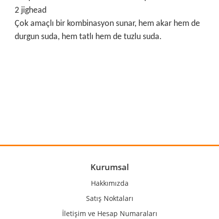
2 jighead
Çok amaçlı bir kombinasyon sunar, hem akar hem de
durgun suda, hem tatlı hem de tuzlu suda.
Bu ürünün fiyat bilgisi, resim, ürün açıklamalarında ve diğer
konularda yetersiz gördüğünüz noktaları öneri formunu
Bu ürüne ilk yorumu siz yapın!
kullanarak tarafımıza iletebilirsiniz.
Görüş ve önerileriniz için teşekkür ederiz.
Yorum Yaz
Ürün resmi kalitesiz, bozuk veya görüntülenemiyor.
Ürün açıklamasında eksik bilgiler bulunuyor.
Ürün bilgilerinde hatalar bulunuyor.
Kurumsal
Ürün fiyatı diğer sitelerden daha pahalı.
Hakkımızda
Bu ürüne benzer farklı alternatifler olmalı.
Satış Noktaları
İletişim ve Hesap Numaraları