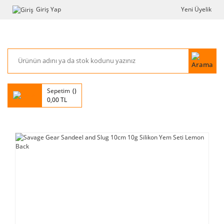
Giriş Yap
Yeni Üyelik
Sepetim
0,00 TL