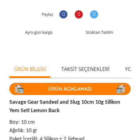
Paylaş
Aynı gün kargo
Stoktan Teslim
ÜRÜN BİLGİSİ
TAKSİT SEÇENEKLERİ
YORU
Savage Gear Sandeel and Slug 10cm 10g Silikon
Yem Seti Lemon Back
Boy: 10 cm
Ağırlık: 10 gr
Paket İçeriği: 4 Silikon + 2 Jighead