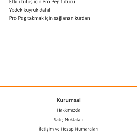
Etkili tutuş için Pro Peg tutucu
Yedek kuyruk dahil
Pro Peg takmak için sağlanan kürdan
Bu ürünün fiyat bilgisi, resim, ürün açıklamalarında ve diğer
konularda yetersiz gördüğünüz noktaları öneri formunu
Bu ürüne ilk yorumu siz yapın!
kullanarak tarafımıza iletebilirsiniz.
Görüş ve önerileriniz için teşekkür ederiz.
Yorum Yaz
Ürün resmi kalitesiz, bozuk veya görüntülenemiyor.
Ürün açıklamasında eksik bilgiler bulunuyor.
Ürün bilgilerinde hatalar bulunuyor.
Kurumsal
Ürün fiyatı diğer sitelerden daha pahalı.
Hakkımızda
Bu ürüne benzer farklı alternatifler olmalı.
Satış Noktaları
İletişim ve Hesap Numaraları