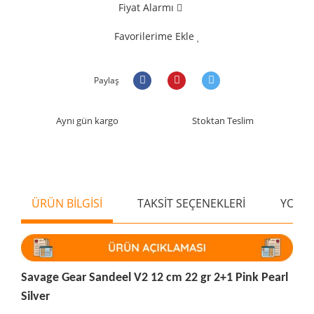
Fiyat Alarmı
Favorilerime Ekle
Paylaş
Aynı gün kargo
Stoktan Teslim
ÜRÜN BİLGİSİ
TAKSİT SEÇENEKLERİ
YORU
Savage Gear Sandeel V2 12 cm 22 gr 2+1 Pink Pearl
Silver