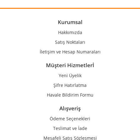
Ürün resmi kalitesiz, bozuk veya görüntülenemiyor.
Ürün açıklamasında eksik bilgiler bulunuyor.
Ürün bilgilerinde hatalar bulunuyor.
Kurumsal
Ürün fiyatı diğer sitelerden daha pahalı.
Hakkımızda
Bu ürüne benzer farklı alternatifler olmalı.
Satış Noktaları
İletişim ve Hesap Numaraları
Müşteri Hizmetlerİ
Yeni Üyelik
Gönder
Şifre Hatırlatma
Havale Bildirim Formu
Alışveriş
Ödeme Seçenekleri
Teslimat ve İade
Mesafeli Satış Sözleşmesi