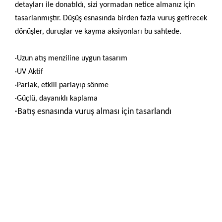
detayları ile donatıldı, sizi yormadan netice almanız için
tasarlanmıştır. Düşüş esnasında birden fazla vuruş getirecek
dönüşler, duruşlar ve kayma aksiyonları bu sahtede.
·
Uzun atış menziline uygun tasarım
·
UV Aktif
·
Parlak, etkili parlayıp sönme
·
Güçlü, dayanıklı kaplama
·
Batış esnasında vuruş alması için tasarlandı
Bu ürünün fiyat bilgisi, resim, ürün açıklamalarında ve diğer
konularda yetersiz gördüğünüz noktaları öneri formunu
Bu ürüne ilk yorumu siz yapın!
kullanarak tarafımıza iletebilirsiniz.
Görüş ve önerileriniz için teşekkür ederiz.
Yorum Yaz