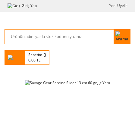
Giriş Yap
Yeni Üyelik
Sepetim
0,00 TL