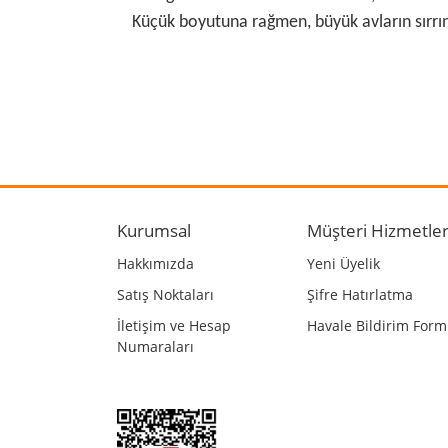
Küçük boyutuna rağmen, büyük avların sırrını 
Bu ürünün fiyat bilgisi, resim, ürün açıklamalarında
Görüş ve önerileriniz için teşekkür ederiz.
Ürün resmi kalitesiz, bozuk veya görüntülenemiyo
Ürün açıklamasında eksik bilgiler bulunuyor.
Kurumsal
Müşteri Hizmetler
Ürün bilgilerinde hatalar bulunuyor.
Hakkımızda
Yeni Üyelik
Ürün fiyatı diğer sitelerden daha pahalı.
Satış Noktaları
Şifre Hatırlatma
Bu ürüne benzer farklı alternatifler olmalı.
İletişim ve Hesap
Havale Bildirim For
Numaraları