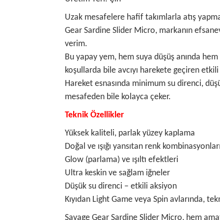
Uzak mesafelere hafif takımlarla atış yapmak
Gear Sardine Slider Micro, markanın efsanevi
verim.
Bu yapay yem, hem suya düşüş anında hem de j
koşullarda bile avcıyı harekete geçiren etkili
Hareket esnasında minimum su direnci, düşüş 
mesafeden bile kolayca çeker.
Teknik Özellikler
Yüksek kaliteli, parlak yüzey kaplama
Doğal ve ışığı yansıtan renk kombinasyonlar
Glow (parlama) ve ışıltı efektleri
Ultra keskin ve sağlam iğneler
Düşük su direnci – etkili aksiyon
Kıyıdan Light Game veya Spin avlarında, tekn
Savage Gear Sardine Slider Micro, hem amatö