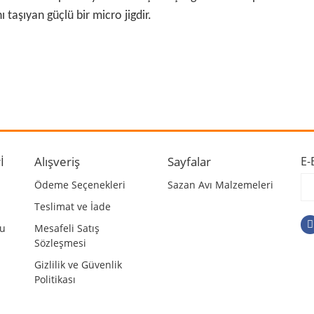
taşıyan güçlü bir micro jigdir.
 ve diğer konularda yetersiz gördüğünüz noktaları öneri formunu kullanarak ta
Bu ürüne ilk yorumu siz yapın!
r.
Yorum Yaz
İ
Alışveriş
Sayfalar
E-
Ödeme Seçenekleri
Sazan Avı Malzemeleri
Teslimat ve İade
mu
Mesafeli Satış
Sözleşmesi
Gizlilik ve Güvenlik
Politikası
Gönder