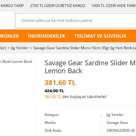
KARGO TAKİP
2750 TL ÜZERİ ÜCRETSİZ KARGO
1000 TL ÜZERİ VADE FARKS
ÜRÜNLER
İNDİRİMDEKİLER
TESLİMAT VE GÜVENLİK
ler)
Jig Yemler
Savage Gear Sardine Slider Micro 10cm 30gr Jig Yem Renk 
Savage Gear Sardine Slider M
Lemon Back
381,60 TL
424,00 TL
381,60 TL
den başlayan taksitlerle!!
Kategori
Jig Yemler
Marka
Savage Gear
Stok Kodu
SRDNSLDR30-LB