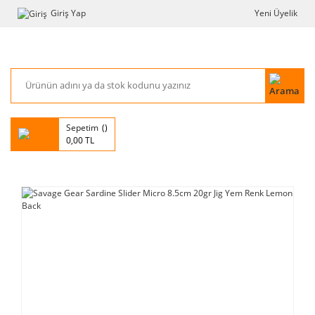
Giriş Yap
Yeni Üyelik
Sepetim
0,00 TL