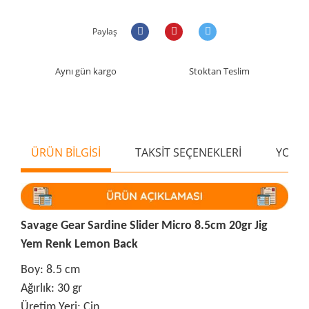
Paylaş
Aynı gün kargo
Stoktan Teslim
ÜRÜN BİLGİSİ
TAKSİT SEÇENEKLERİ
YORU
Savage Gear Sardine Slider Micro 8.5cm 20gr Jig
Yem Renk Lemon Back
Boy: 8.5 cm
Ağırlık: 30 gr
Üretim Yeri: Çin