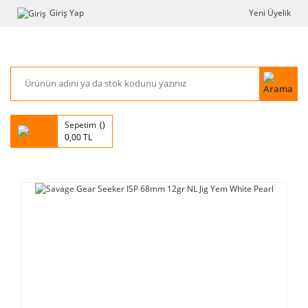
Giriş Yap
Yeni Üyelik
Sepetim
0,00 TL