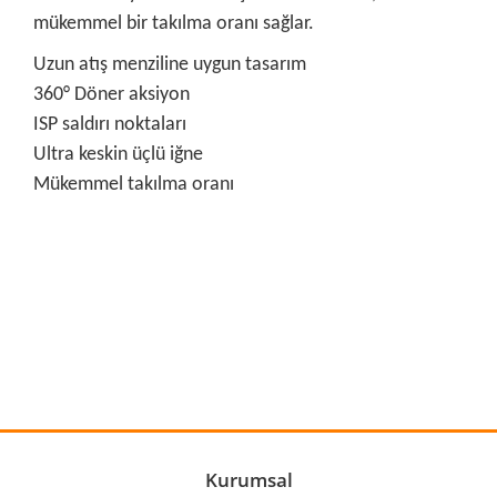
mükemmel bir takılma oranı sağlar.
Uzun atış menziline uygun tasarım
360° Döner aksiyon
ISP saldırı noktaları
Ultra keskin üçlü iğne
Mükemmel takılma oranı
Bu ürünün fiyat bilgisi, resim, ürün açıklamalarında ve diğer
konularda yetersiz gördüğünüz noktaları öneri formunu
Bu ürüne ilk yorumu siz yapın!
kullanarak tarafımıza iletebilirsiniz.
Görüş ve önerileriniz için teşekkür ederiz.
Yorum Yaz
Ürün resmi kalitesiz, bozuk veya görüntülenemiyor.
Ürün açıklamasında eksik bilgiler bulunuyor.
Ürün bilgilerinde hatalar bulunuyor.
Kurumsal