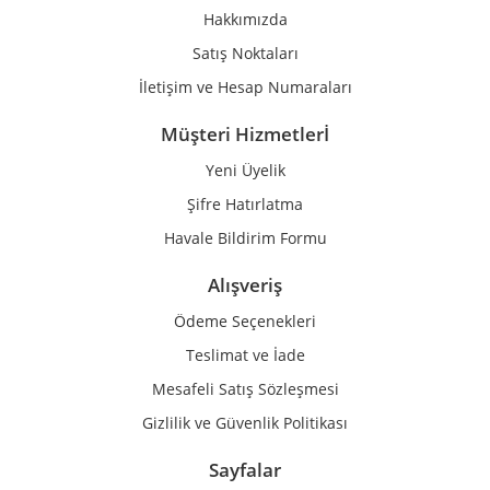
Ürün fiyatı diğer sitelerden daha pahalı.
Hakkımızda
Bu ürüne benzer farklı alternatifler olmalı.
Satış Noktaları
İletişim ve Hesap Numaraları
Müşteri Hizmetlerİ
Yeni Üyelik
Gönder
Şifre Hatırlatma
Havale Bildirim Formu
Alışveriş
Ödeme Seçenekleri
Teslimat ve İade
Mesafeli Satış Sözleşmesi
Gizlilik ve Güvenlik Politikası
Sayfalar