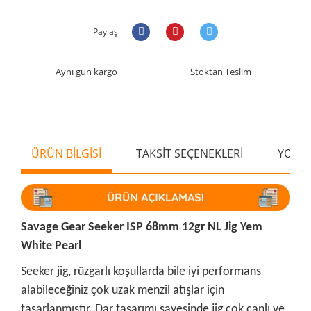
Paylaş
Aynı gün kargo
Stoktan Teslim
ÜRÜN BİLGİSİ
TAKSİT SEÇENEKLERİ
YORU
Savage Gear Seeker ISP 68mm 12gr NL Jig Yem
White Pearl
Seeker jig, rüzgarlı koşullarda bile iyi performans
alabileceğiniz çok uzak menzil atışlar için
tasarlanmıştır. Dar tasarımı sayesinde jig çok canlı ve