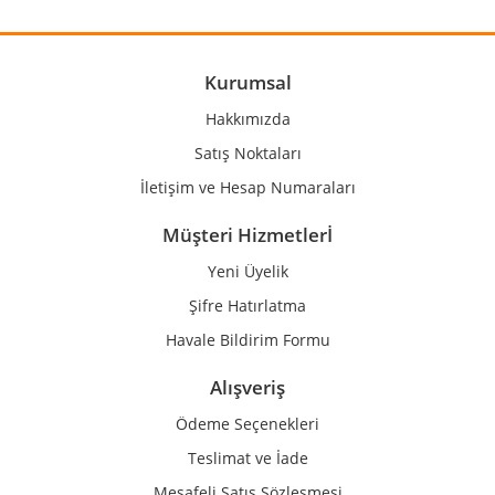
Ürün resmi kalitesiz, bozuk veya görüntülenemiyor.
Ürün açıklamasında eksik bilgiler bulunuyor.
Ürün bilgilerinde hatalar bulunuyor.
Kurumsal
Ürün fiyatı diğer sitelerden daha pahalı.
Hakkımızda
Bu ürüne benzer farklı alternatifler olmalı.
Satış Noktaları
İletişim ve Hesap Numaraları
Müşteri Hizmetlerİ
Yeni Üyelik
Gönder
Şifre Hatırlatma
Havale Bildirim Formu
Alışveriş
Ödeme Seçenekleri
Teslimat ve İade
Mesafeli Satış Sözleşmesi