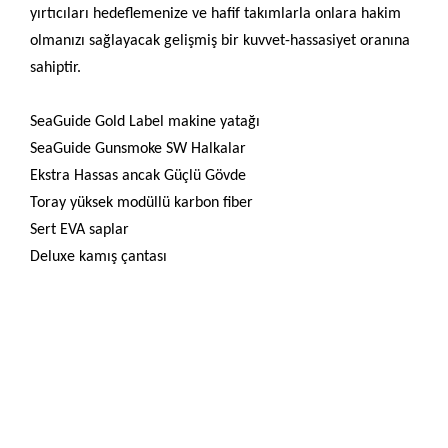
yırtıcıları hedeflemenize ve hafif takımlarla onlara hakim
olmanızı sağlayacak gelişmiş bir kuvvet-hassasiyet oranına
sahiptir.
SeaGuide Gold Label makine yatağı
SeaGuide Gunsmoke SW Halkalar
Ekstra Hassas ancak Güçlü Gövde
Toray yüksek modüllü karbon fiber
Sert EVA saplar
Deluxe kamış çantası
Bu ürünün fiyat bilgisi, resim, ürün açıklamalarında ve diğer
konularda yetersiz gördüğünüz noktaları öneri formunu
Bu ürüne ilk yorumu siz yapın!
kullanarak tarafımıza iletebilirsiniz.
Görüş ve önerileriniz için teşekkür ederiz.
Yorum Yaz