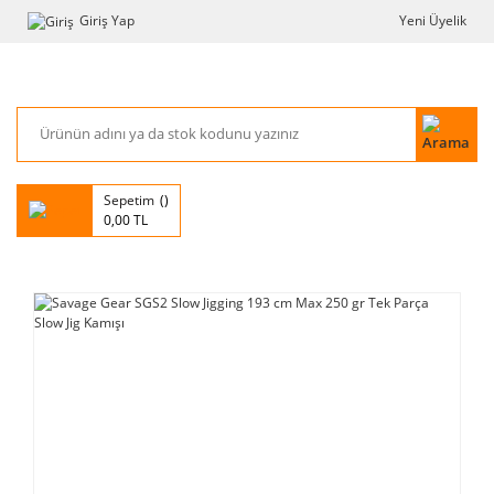
Giriş Yap
Yeni Üyelik
Sepetim
0,00 TL