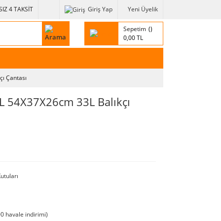
IZ 4 TAKSİT
Giriş Yap
Yeni Üyelik
Sepetim
0,00 TL
çı Çantası
 L 54X37X26cm 33L Balıkçı
utuları
0 havale indirimi)