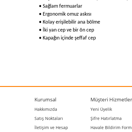
• Sağlam fermuarlar
• Ergonomik omuz askısı
• Kolay erişilebilir ana bölme
• İki yan cep ve bir ön cep
• Kapağın içinde şeffaf cep
Bu ürünün fiyat bilgisi, resim, ürün açıklamalarında
Görüş ve önerileriniz için teşekkür ederiz.
Ürün resmi kalitesiz, bozuk veya görüntülenemiyo
Ürün açıklamasında eksik bilgiler bulunuyor.
Kurumsal
Müşteri Hizmetler
Ürün bilgilerinde hatalar bulunuyor.
Hakkımızda
Yeni Üyelik
Ürün fiyatı diğer sitelerden daha pahalı.
Satış Noktaları
Şifre Hatırlatma
Bu ürüne benzer farklı alternatifler olmalı.
İletişim ve Hesap
Havale Bildirim For