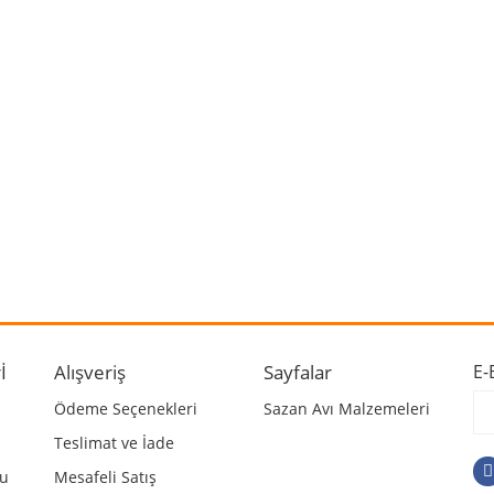
 ve diğer konularda yetersiz gördüğünüz noktaları öneri formunu kullanarak ta
Bu ürüne ilk yorumu siz yapın!
r.
Yorum Yaz
İ
Alışveriş
Sayfalar
E-
Ödeme Seçenekleri
Sazan Avı Malzemeleri
Teslimat ve İade
mu
Mesafeli Satış