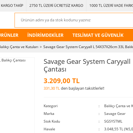
KARGO TAKİP
2750 TL ÜZERİ ÜCRETSİZ KARGO
1000 TL ÜZERİ VADE FARKS
ÜRÜNLER
İNDİRİMDEKİLER
TESLİMAT VE GÜVENLİK
Balıkçı Çanta ve Kutuları
Savage Gear System Caryyall L 54X37X26cm 33L Balık
Savage Gear System Caryyall
Çantası
3.209,00 TL
331,30 TL
den başlayan taksitlerle!!
Kategori
Balıkçı Çanta ve K
Marka
Savage Gear
Stok Kodu
SGSYSTML
Havale
3.048,55 TL (%5,0