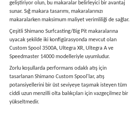
geliştiriyor olun, bu makaralar belirleyici bir avantaj
sunar. Sığ makara tasarımı, makaralarınızı
makaralarken maksimum maliyet verimliliği de sağlar.
Çeşitli Shimano Surfcasting/Big Pit makaralarına
uyacak şekilde iki konfigürasyonda mevcut olan
Custom Spool 3500A, Ultegra XR, Ultegra A ve
Speedmaster 14000 modelleriyle uyumludur.
Zorlu koşullarda performans odaklı atış için
tasarlanan Shimano Custom Spool'lar, atış
potansiyellerini bir üst seviyeye taşımak isteyen tüm
ciddi uzun menzilli olta balıkçıları için vazgeçilmez bir
yükseltmedir.
Bu ürünün fiyat bilgisi, resim, ürün açıklamalarında ve diğer
konularda yetersiz gördüğünüz noktaları öneri formunu