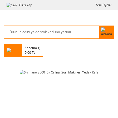
Giriş Yap
Yeni Üyelik
Sepetim
0,00 TL