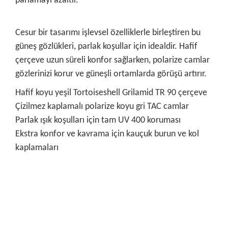
parlamayı azaltır.
Cesur bir tasarımı işlevsel özelliklerle birleştiren bu
güneş gözlükleri, parlak koşullar için idealdir. Hafif
çerçeve uzun süreli konfor sağlarken, polarize camlar
gözlerinizi korur ve güneşli ortamlarda görüşü artırır.
Hafif koyu yeşil Tortoiseshell Grilamid TR 90 çerçeve
Çizilmez kaplamalı polarize koyu gri TAC camlar
Parlak ışık koşulları için tam UV 400 koruması
Ekstra konfor ve kavrama için kauçuk burun ve kol
kaplamaları
Bu ürünün fiyat bilgisi, resim, ürün açıklamalarında ve diğer
konularda yetersiz gördüğünüz noktaları öneri formunu
Bu ürüne ilk yorumu siz yapın!
kullanarak tarafımıza iletebilirsiniz.
Görüş ve önerileriniz için teşekkür ederiz.