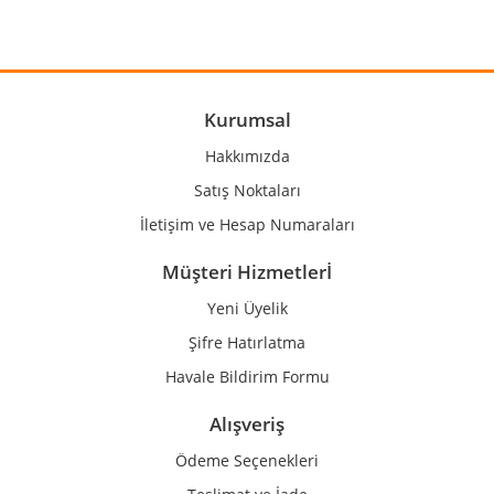
Yorum Yaz
Ürün resmi kalitesiz, bozuk veya görüntülenemiyor.
Ürün açıklamasında eksik bilgiler bulunuyor.
Ürün bilgilerinde hatalar bulunuyor.
Kurumsal
Ürün fiyatı diğer sitelerden daha pahalı.
Hakkımızda
Bu ürüne benzer farklı alternatifler olmalı.
Satış Noktaları
İletişim ve Hesap Numaraları
Müşteri Hizmetlerİ
Yeni Üyelik
Gönder
Şifre Hatırlatma
Havale Bildirim Formu
Alışveriş
Ödeme Seçenekleri