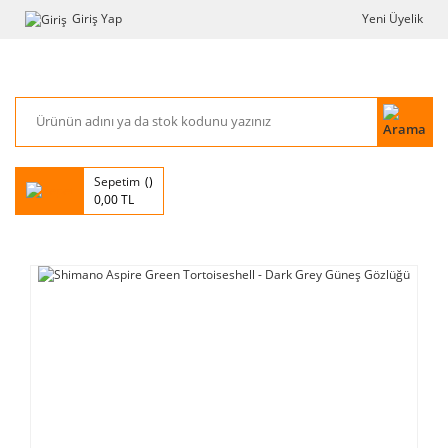
Giriş Yap
Yeni Üyelik
Sepetim
0,00 TL