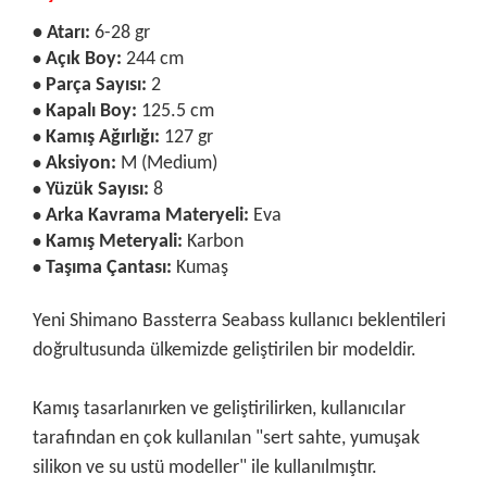
• Atarı:
6-28 gr
Açık Boy:
244 cm
•
Parça Sayısı:
2
•
Kapalı Boy:
125.5 cm
•
Kamış Ağırlığı:
127 gr
•
Aksiyon:
M (Medium)
•
Yüzük Sayısı:
8
•
Arka Kavrama Materyeli:
Eva
•
Kamış Meteryali:
Karbon
•
Taşıma Çantası:
Kumaş
•
Yeni Shimano Bassterra Seabass kullanıcı beklentileri
doğrultusunda ülkemizde geliştirilen bir modeldir.
Kamış tasarlanırken ve geliştirilirken, kullanıcılar
tarafından en çok kullanılan "sert sahte, yumuşak
silikon ve su ustü modeller" ile kullanılmıştır.