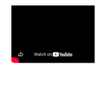
Bu ürünün fiyat bilgisi, resim, ürün açıklamalarında ve diğer
konularda yetersiz gördüğünüz noktaları öneri formunu
Bu ürüne ilk yorumu siz yapın!
kullanarak tarafımıza iletebilirsiniz.
Görüş ve önerileriniz için teşekkür ederiz.
Yorum Yaz