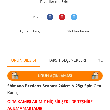
Favorilerime Ekle
Paylaş
Aynı gün kargo
Stoktan Teslim
ÜRÜN BİLGİSİ
TAKSİT SEÇENEKLERİ
YORU
Shimano Bassterra Seabass 244cm 6-28gr Spin Olta
Kamışı
OLTA KAMIŞLARIMIZ HİÇ BİR ŞEKİLDE TEŞHİRE
AÇILMAMAKTADIR.