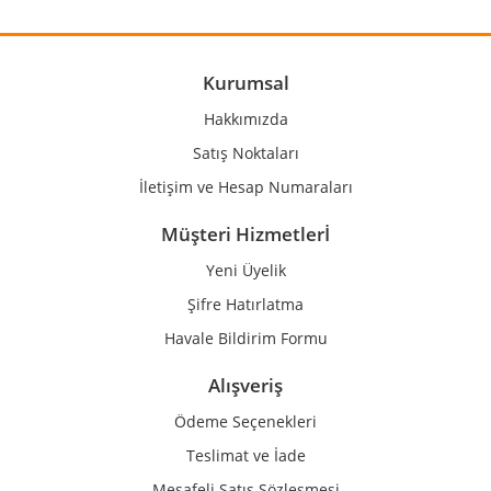
Ürün resmi kalitesiz, bozuk veya görüntülenemiyor.
Ürün açıklamasında eksik bilgiler bulunuyor.
Ürün bilgilerinde hatalar bulunuyor.
Kurumsal
Ürün fiyatı diğer sitelerden daha pahalı.
Hakkımızda
Bu ürüne benzer farklı alternatifler olmalı.
Satış Noktaları
İletişim ve Hesap Numaraları
Müşteri Hizmetlerİ
Yeni Üyelik
Gönder
Şifre Hatırlatma
Havale Bildirim Formu
Alışveriş
Ödeme Seçenekleri
Teslimat ve İade
Mesafeli Satış Sözleşmesi