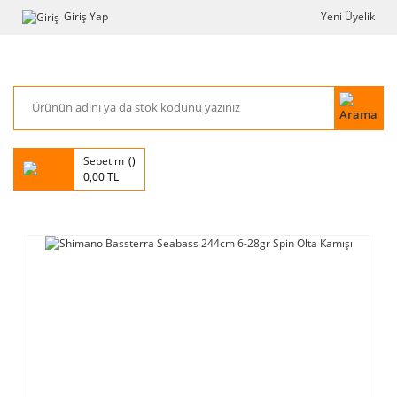
Giriş Yap
Yeni Üyelik
Sepetim
0,00 TL