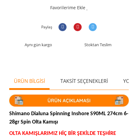
Favorilerime Ekle
Paylaş
Aynı gün kargo
Stoktan Teslim
ÜRÜN BİLGİSİ
TAKSİT SEÇENEKLERİ
YORU
Shimano Dialuna Spinning Inshore S90ML 274cm 6-
28gr Spin Olta Kamışı
OLTA KAMIŞLARIMIZ HİÇ BİR ŞEKİLDE TEŞHİRE