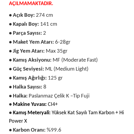
AÇILMAMAKTADIR.
• Açık Boy:
274 cm
•
Kapalı Boy:
141 cm
•
Parça Sayısı:
2
•
Maket Yem Atarı:
6-28gr
•
Jig Yem Atarı:
Max 35gr
•
Kamış Aksiyonu:
MF (Moderate Fast)
•
Güç Seviyesi:
ML (Medium Light)
•
Kamış Ağırlığı:
125 gr
•
Halka Sayısı:
8
•
Halka:
Paslanmaz Çelik K –Tip Fuji
•
Makine Yuvası:
CI4+
•
Kamış Meteryali:
Yüksek Kat Sayılı Tam Karbon + Hi
Power X
•
Karbon Oranı:
%99.6