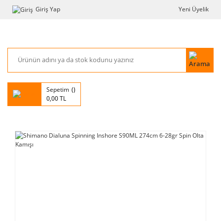
Giriş Yap
Yeni Üyelik
Sepetim
0,00 TL