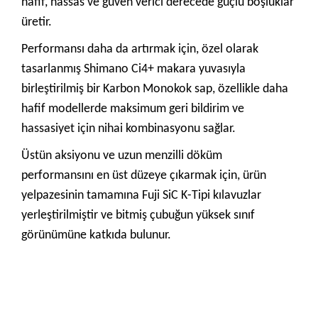
hafif, hassas ve güven verici derecede güçlü boşluklar
üretir.
Performansı daha da artırmak için, özel olarak
tasarlanmış Shimano Ci4+ makara yuvasıyla
birleştirilmiş bir Karbon Monokok sap, özellikle daha
hafif modellerde maksimum geri bildirim ve
hassasiyet için nihai kombinasyonu sağlar.
Üstün aksiyonu ve uzun menzilli döküm
performansını en üst düzeye çıkarmak için, ürün
yelpazesinin tamamına Fuji SiC K-Tipi kılavuzlar
yerleştirilmiştir ve bitmiş çubuğun yüksek sınıf
görünümüne katkıda bulunur.
Bu ürünün fiyat bilgisi, resim, ürün açıklamalarında ve diğer
konularda yetersiz gördüğünüz noktaları öneri formunu