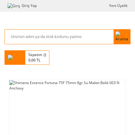
Giriş Yap
Yeni Üyelik
Sepetim
0,00 TL