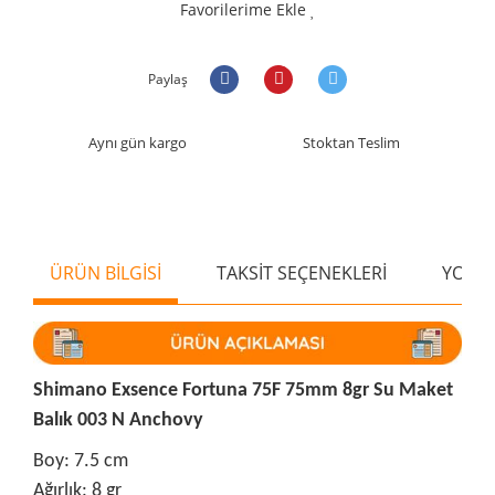
Favorilerime Ekle
Paylaş
Aynı gün kargo
Stoktan Teslim
ÜRÜN BİLGİSİ
TAKSİT SEÇENEKLERİ
YORU
Shimano Exsence Fortuna 75F 75mm 8gr Su Maket
Balık 003 N Anchovy
Boy: 7.5 cm
Ağırlık: 8 gr