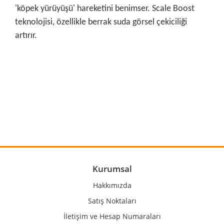
'köpek yürüyüşü' hareketini benimser. Scale Boost
teknolojisi, özellikle berrak suda görsel çekiciliği
artırır.
Bu ürünün fiyat bilgisi, resim, ürün açıklamalarında ve diğer
konularda yetersiz gördüğünüz noktaları öneri formunu
Bu ürüne ilk yorumu siz yapın!
kullanarak tarafımıza iletebilirsiniz.
Görüş ve önerileriniz için teşekkür ederiz.
Yorum Yaz
Ürün resmi kalitesiz, bozuk veya görüntülenemiyor.
Ürün açıklamasında eksik bilgiler bulunuyor.
Ürün bilgilerinde hatalar bulunuyor.
Kurumsal
Ürün fiyatı diğer sitelerden daha pahalı.
Hakkımızda
Bu ürüne benzer farklı alternatifler olmalı.
Satış Noktaları
İletişim ve Hesap Numaraları