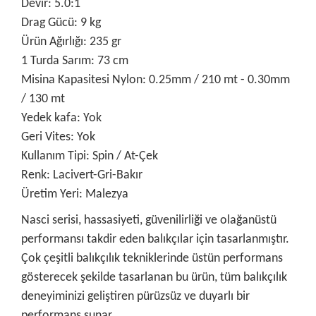
Devir: 5.0:1
Drag Gücü: 9 kg
Ürün Ağırlığı: 235 gr
1 Turda Sarım: 73 cm
Misina Kapasitesi Nylon: 0.25mm / 210 mt - 0.30mm
/ 130 mt
Yedek kafa: Yok
Geri Vites: Yok
Kullanım Tipi: Spin / At-Çek
Renk: Lacivert-Gri-Bakır
Üretim Yeri: Malezya
Nasci serisi, hassasiyeti, güvenilirliği ve olağanüstü
performansı takdir eden balıkçılar için tasarlanmıştır.
Çok çeşitli balıkçılık tekniklerinde üstün performans
gösterecek şekilde tasarlanan bu ürün, tüm balıkçılık
deneyiminizi geliştiren pürüzsüz ve duyarlı bir
performans sunar.