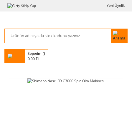
Giriş Yap
Yeni Üyelik
Sepetim
0,00 TL