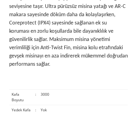
seviyesine taşır. Ultra pürüzsüz misina yatağı ve AR-C
makara sayesinde döküm daha da kolaylaşırken,
Coreprotect (IPX4) sayesinde sağlanan ek su
koruması en zorlu koşullarda bile dayanıklılık ve
güvenilirlik sağlar. Maksimum misina yönetimi
verimliliği için Anti-Twist Fin, misina kolu etrafındaki
gevşek misinayı en aza indirerek mükemmel doğrudan
performans sağlar.
Kafa
:
3000
Boyutu
Yedek Kafa
:
Yok
Bu ürünün fiyat bilgisi, resim, ürün açıklamalarında ve diğer
konularda yetersiz gördüğünüz noktaları öneri formunu