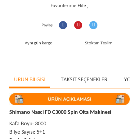
Favorilerime Ekle
Paylaş
Aynı gün kargo
Stoktan Teslim
ÜRÜN BİLGİSİ
TAKSİT SEÇENEKLERİ
YORU
Shimano Nasci FD C3000 Spin Olta Makinesi
Kafa Boyu: 3000
Bilye Sayısı: 5+1