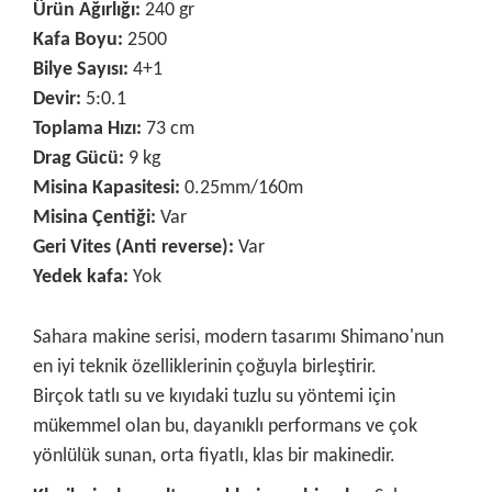
Ürün Ağırlığı:
240 gr
Kafa Boyu:
2500
Bilye Sayısı:
4+1
Devir:
5:0.1
Toplama Hızı:
73 cm
Drag Gücü:
9 kg
Misina Kapasitesi:
0.25mm/160m
Misina Çentiği:
Var
Geri Vites (Anti reverse):
Var
Yedek kafa:
Yok
Sahara makine serisi, modern tasarımı Shimano'nun
en iyi teknik özelliklerinin çoğuyla birleştirir.
Birçok tatlı su ve kıyıdaki tuzlu su yöntemi için
mükemmel olan bu, dayanıklı performans ve çok
yönlülük sunan, orta fiyatlı, klas bir makinedir.