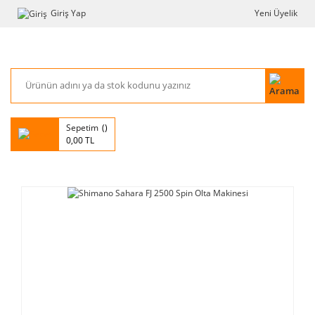
Giriş Yap
Yeni Üyelik
Sepetim
0,00 TL